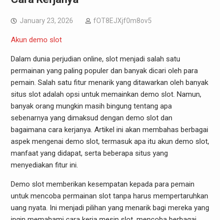
January 23, 2026
fOT8EJXjf0m8ov5
Akun demo slot
Dalam dunia perjudian online, slot menjadi salah satu
permainan yang paling populer dan banyak dicari oleh para
pemain. Salah satu fitur menarik yang ditawarkan oleh banyak
situs slot adalah opsi untuk memainkan demo slot. Namun,
banyak orang mungkin masih bingung tentang apa
sebenarnya yang dimaksud dengan demo slot dan
bagaimana cara kerjanya. Artikel ini akan membahas berbagai
aspek mengenai demo slot, termasuk apa itu akun demo slot,
manfaat yang didapat, serta beberapa situs yang
menyediakan fitur ini.
Demo slot memberikan kesempatan kepada para pemain
untuk mencoba permainan slot tanpa harus mempertaruhkan
uang nyata. Ini menjadi pilihan yang menarik bagi mereka yang
ingin memahami cara kerja mesin slot, mencoba berbagai