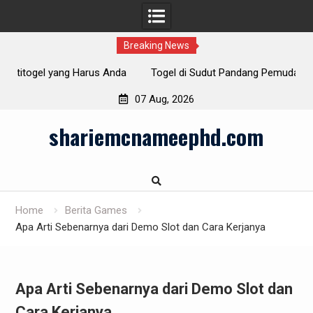
Breaking News
da
Togel di Sudut Pandang Pemuda: Kecenderungan Terbaru
M
dan Konsekuensinya
07 Aug, 2026
Skip
shariemcnameephd.com
to
content
Home
Berita Games
Apa Arti Sebenarnya dari Demo Slot dan Cara Kerjanya
Apa Arti Sebenarnya dari Demo Slot dan
Cara Kerjanya