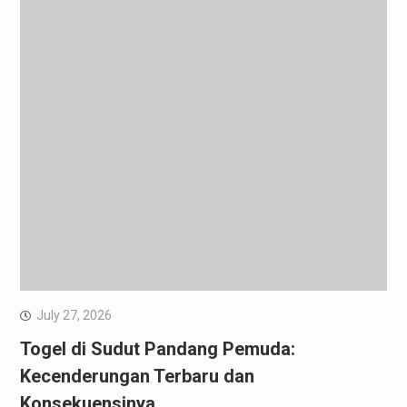
July 27, 2026
Togel di Sudut Pandang Pemuda:
Kecenderungan Terbaru dan
Konsekuensinya