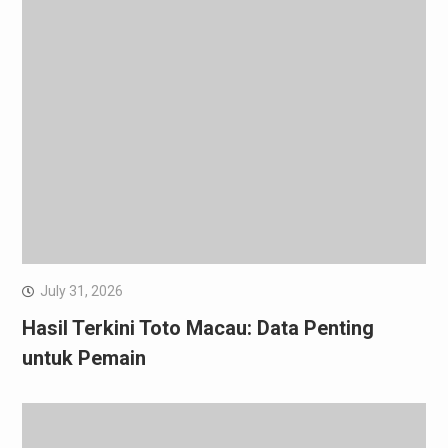
July 31, 2026
Hasil Terkini Toto Macau: Data Penting
untuk Pemain