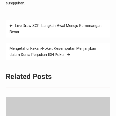
sungguhan.
Post
Live Draw SGP: Langkah Awal Menuju Kemenangan
navigation
Besar
Mengetahui Rekan-Poker: Kesempatan Menjanjikan
dalam Dunia Perjudian IDN Poker
Related Posts