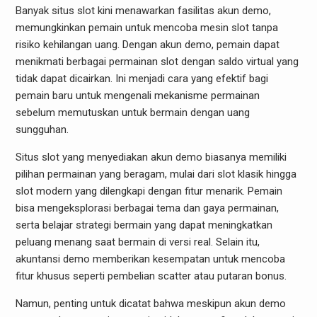
Banyak situs slot kini menawarkan fasilitas akun demo,
memungkinkan pemain untuk mencoba mesin slot tanpa
risiko kehilangan uang. Dengan akun demo, pemain dapat
menikmati berbagai permainan slot dengan saldo virtual yang
tidak dapat dicairkan. Ini menjadi cara yang efektif bagi
pemain baru untuk mengenali mekanisme permainan
sebelum memutuskan untuk bermain dengan uang
sungguhan.
Situs slot yang menyediakan akun demo biasanya memiliki
pilihan permainan yang beragam, mulai dari slot klasik hingga
slot modern yang dilengkapi dengan fitur menarik. Pemain
bisa mengeksplorasi berbagai tema dan gaya permainan,
serta belajar strategi bermain yang dapat meningkatkan
peluang menang saat bermain di versi real. Selain itu,
akuntansi demo memberikan kesempatan untuk mencoba
fitur khusus seperti pembelian scatter atau putaran bonus.
Namun, penting untuk dicatat bahwa meskipun akun demo