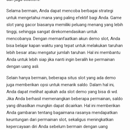
Selama bermain, Anda dapat mencoba berbagai strategi
untuk mengetahui mana yang paling efektif bagi Anda. Game
slot yang gacor biasanya memiliki peluang menang yang lebih
tinggi, sehingga sangat direkomendasikan untuk
mencobanya. Dengan memanfaatkan akun demo slot, Anda
bisa belajar kapan waktu yang tepat untuk melakukan taruhan
lebih besar atau mengatur jumlah taruhan. Hal ini membantu
Anda untuk lebih siap jika nanti ingin beralih ke permainan
dengan uang asli.
Selain hanya bermain, beberapa situs slot yang ada demo
juga memberikan opsi untuk menarik saldo. Dalam hal ini,
Anda dapat melihat apakah ada slot demo yang bisa di wd.
Jika Anda berhasil memenangkan beberapa permainan, saldo
yang dihasilkan mungkin dapat dicairkan. Hal ini memberikan
Anda gambaran tentang bagaimana rasanya mendapatkan
keuntungan dari permainan slot, sekaligus meningkatkan
kepercayaan diri Anda sebelum bermain dengan uang