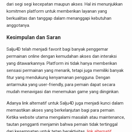
dari segi segi kecepatan maupun akses. Hal ini menunjukkan
komitmen platform untuk memberikan layanan yang
berkualitas dan tanggap dalam menanggapi kebutuhan
anggotanya.
Kesimpulan dan Saran
Salju4D telah menjadi favorit bagi banyak penggemar
permainan online dengan kemudahan akses dan interaksi
yang ditawarkannya. Platform ini tidak hanya memberikan
sensasi permainan yang menarik, tetapi juga memiliki banyak
fitur yang mendukung kenyamanan pengguna. Dengan
antarmuka yang user-friendly, para pemain dapat secara
mudah menavigasi dan menemukan game yang diinginkan.
Adanya link alternatif untuk Salju4D juga menjadi kunci dalam
memastikan akses yang berkelanjutan bagi para pemain.
Ketika website utama mengalami masalah atau maintenance,
tautan pengganti menjamin bahwa pemain tidak tertinggal
dari kesempatan untuk tetap beraktivitas.
link alternatif