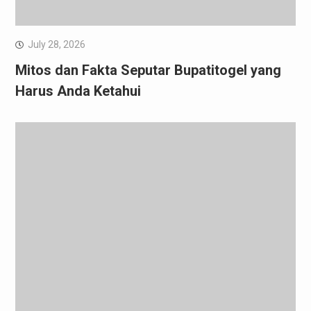
July 28, 2026
Mitos dan Fakta Seputar Bupatitogel yang
Harus Anda Ketahui