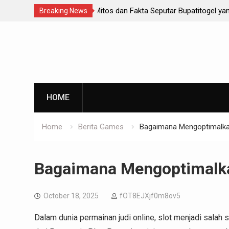
upatitogel yang Harus Anda
Togel di Sudut Pandang Pemuda: Ke
Breaking News
Terbaru dan Konsekuensinya
Skip
to
content
HOME
Home
Berita Games
Bagaimana Mengoptimalka
Bagaimana Mengoptimalka
October 18, 2025
fOT8EJXjf0m8ov5
Dalam dunia permainan judi online, slot menjadi salah 