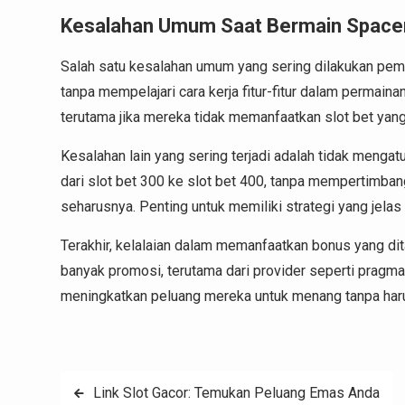
Kesalahan Umum Saat Bermain Space
Salah satu kesalahan umum yang sering dilakukan pe
tanpa mempelajari cara kerja fitur-fitur dalam permaina
terutama jika mereka tidak memanfaatkan slot bet yang
Kesalahan lain yang sering terjadi adalah tidak mengat
dari slot bet 300 ke slot bet 400, tanpa mempertimban
seharusnya. Penting untuk memiliki strategi yang jelas
Terakhir, kelalaian dalam memanfaatkan bonus yang di
banyak promosi, terutama dari provider seperti pragm
meningkatkan peluang mereka untuk menang tanpa harus
Post
Link Slot Gacor: Temukan Peluang Emas Anda