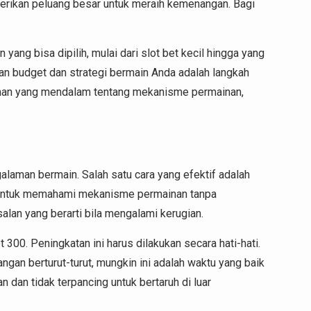
erikan peluang besar untuk meraih kemenangan. Bagi
ang bisa dipilih, mulai dari slot bet kecil hingga yang
ngan budget dan strategi bermain Anda adalah langkah
man yang mendalam tentang mekanisme permainan,
laman bermain. Salah satu cara yang efektif adalah
ain untuk memahami mekanisme permainan tanpa
salan yang berarti bila mengalami kerugian.
 300. Peningkatan ini harus dilakukan secara hati-hati.
an berturut-turut, mungkin ini adalah waktu yang baik
dan tidak terpancing untuk bertaruh di luar