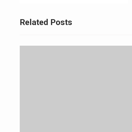
navigation
Related Posts