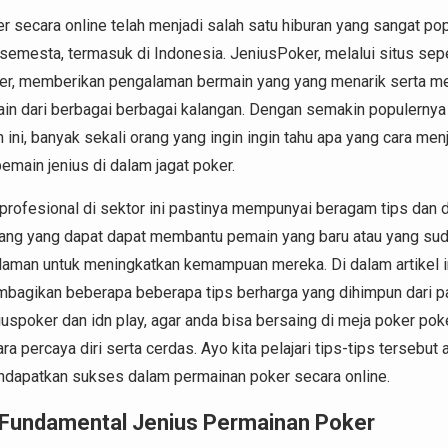
r secara online telah menjadi salah satu hiburan yang sangat pop
 semesta, termasuk di Indonesia. JeniusPoker, melalui situs sepe
er, memberikan pengalaman bermain yang yang menarik serta m
in dari berbagai berbagai kalangan. Dengan semakin populernya
 ini, banyak sekali orang yang ingin ingin tahu apa yang cara men
emain jenius di dalam jagat poker.
profesional di sektor ini pastinya mempunyai beragam tips dan 
yang yang dapat dapat membantu pemain yang baru atau yang su
aman untuk meningkatkan kemampuan mereka. Di dalam artikel in
bagikan beberapa beberapa tips berharga yang dihimpun dari pa
eniuspoker dan idn play, agar anda bisa bersaing di meja poker po
ra percaya diri serta cerdas. Ayo kita pelajari tips-tips tersebut
dapatkan sukses dalam permainan poker secara online.
 Fundamental Jenius Permainan Poker