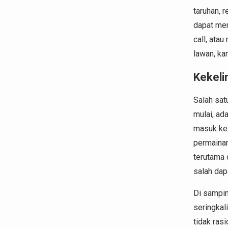
taruhan, 
dapat men
call, ata
lawan, ka
Kekeli
Salah sat
mulai, ad
masuk ke 
permainan
terutama 
salah dap
Di sampin
seringkal
tidak rasi