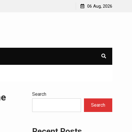
i di
Hasil Terkini Toto Macau: Data Penting untuk Pemain
06 Aug, 2026
Search
me
Search
Recent Posts