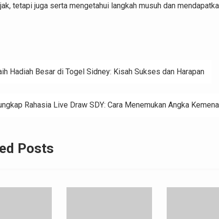
jak, tetapi juga serta mengetahui langkah musuh dan mendapatka
ih Hadiah Besar di Togel Sidney: Kisah Sukses dan Harapan
ation
ngkap Rahasia Live Draw SDY: Cara Menemukan Angka Kemen
ed Posts