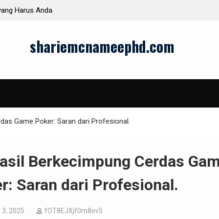
cenderungan
Mengetahui SuperTogel: Kesempatan dan Strateg
Dunia Dalam Jaringan
shariemcnameephd.com
das Game Poker: Saran dari Profesional.
asil Berkecimpung Cerdas Ga
r: Saran dari Profesional.
 3, 2025
fOT8EJXjf0m8ov5