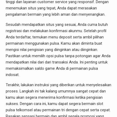
tinggi dan layanan customer service yang responsif. Dengan
menemukan situs yang tepat, Anda dapat merasakan
pengalaman bermain yang lebih aman dan menyenangkan.
Sesudah mendapatkan situs yang sesuai, Anda cuma butuh
registrasi dan melakukan konfirmasi akunmu. Setelah profil
Anda terdaftar, temukan menu deposit serta ambil pilihan
permainan menggunakan pulsa. Kamu akan diminta buat
mengisi nilai pengisian yang diinginkan atau diinginkan.
Pastikan untuk memilih opsi pulsa tanpa potongan agar Anda
mendapatkan nilai dari dari transaksi Anda. Ini penting untuk
memaksimalkan saldo game Anda di permainan pulsa
indosat.
Terakhir, lakukan instruksi yang diberikan untuk menyelesaikan
proses. Langkah ini tak kalang umumnya sangat cepat dan
kamu akan segera menerima konfirmasi ketika pengisian
sukses. Dengan cara ini, kamu dapat segera bermain slot
pulsa telkomsel atau permainan tri dengan cepat serta cepat.
Rasakan sensasi bermain dan ambil segala promosi yang