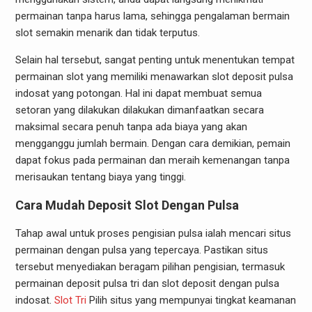
permainan tanpa harus lama, sehingga pengalaman bermain
slot semakin menarik dan tidak terputus.
Selain hal tersebut, sangat penting untuk menentukan tempat
permainan slot yang memiliki menawarkan slot deposit pulsa
indosat yang potongan. Hal ini dapat membuat semua
setoran yang dilakukan dilakukan dimanfaatkan secara
maksimal secara penuh tanpa ada biaya yang akan
mengganggu jumlah bermain. Dengan cara demikian, pemain
dapat fokus pada permainan dan meraih kemenangan tanpa
merisaukan tentang biaya yang tinggi.
Cara Mudah Deposit Slot Dengan Pulsa
Tahap awal untuk proses pengisian pulsa ialah mencari situs
permainan dengan pulsa yang tepercaya. Pastikan situs
tersebut menyediakan beragam pilihan pengisian, termasuk
permainan deposit pulsa tri dan slot deposit dengan pulsa
indosat.
Slot Tri
Pilih situs yang mempunyai tingkat keamanan