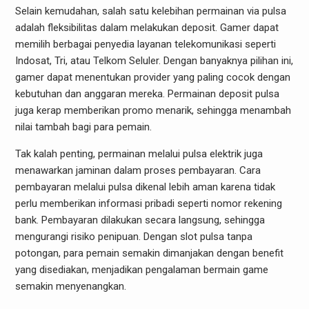
Selain kemudahan, salah satu kelebihan permainan via pulsa
adalah fleksibilitas dalam melakukan deposit. Gamer dapat
memilih berbagai penyedia layanan telekomunikasi seperti
Indosat, Tri, atau Telkom Seluler. Dengan banyaknya pilihan ini,
gamer dapat menentukan provider yang paling cocok dengan
kebutuhan dan anggaran mereka. Permainan deposit pulsa
juga kerap memberikan promo menarik, sehingga menambah
nilai tambah bagi para pemain.
Tak kalah penting, permainan melalui pulsa elektrik juga
menawarkan jaminan dalam proses pembayaran. Cara
pembayaran melalui pulsa dikenal lebih aman karena tidak
perlu memberikan informasi pribadi seperti nomor rekening
bank. Pembayaran dilakukan secara langsung, sehingga
mengurangi risiko penipuan. Dengan slot pulsa tanpa
potongan, para pemain semakin dimanjakan dengan benefit
yang disediakan, menjadikan pengalaman bermain game
semakin menyenangkan.