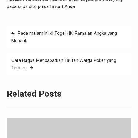
pada situs slot pulsa favorit Anda.
Post
Pada malam ini di Togel HK: Ramalan Angka yang
navigation
Menarik
Cara Bagus Mendapatkan Tautan Warga Poker yang
Terbaru
Related Posts