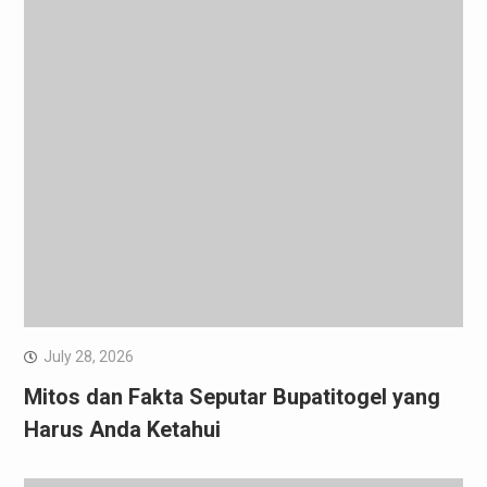
July 28, 2026
Mitos dan Fakta Seputar Bupatitogel yang
Harus Anda Ketahui