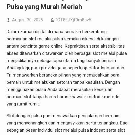
Pulsa yang Murah Meriah
August 30, 2025
fOT8EJXjf0m8ov5
Dalam zaman digital di mana semakin berkembang,
permainan slot melalui pulsa semakin dikenal di kalangan
antara pencinta game online. Kepraktisan serta aksesibilitas
akses ditawarkan ditawarkan oleh berbagai slot melalui pulsa
menjadikannya sebagai opsi utama bagi banyak pemain.
Apalagi lagi, para provider jasa seperti operator Indosat dan
Tri menawarkan beraneka pilihan yang memudahkan para
pemain untuk melakukan setoran tanpa kesulitan. Dengan
menggunakan pulsa Anda dapat merasakan keseruan
bermain slot tanpa harus harus khawatir metode metode
yang rumit rumit.
Slot dengan pulsa pun menawarkan pengalaman bermain
yang menyenangkan dan mengasyikkan serta terjangkau. Bagi
sebagian besar individu, slot melalui pulsa indosat serta slot