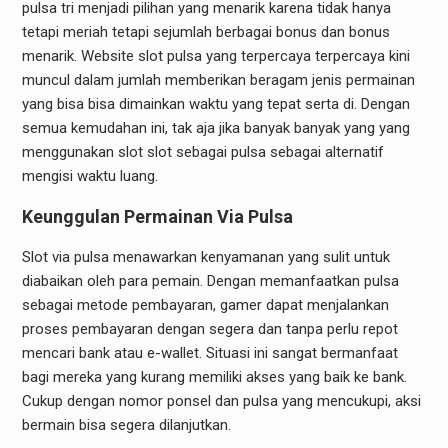
pulsa tri menjadi pilihan yang menarik karena tidak hanya
tetapi meriah tetapi sejumlah berbagai bonus dan bonus
menarik. Website slot pulsa yang terpercaya terpercaya kini
muncul dalam jumlah memberikan beragam jenis permainan
yang bisa bisa dimainkan waktu yang tepat serta di. Dengan
semua kemudahan ini, tak aja jika banyak banyak yang yang
menggunakan slot slot sebagai pulsa sebagai alternatif
mengisi waktu luang.
Keunggulan Permainan Via Pulsa
Slot via pulsa menawarkan kenyamanan yang sulit untuk
diabaikan oleh para pemain. Dengan memanfaatkan pulsa
sebagai metode pembayaran, gamer dapat menjalankan
proses pembayaran dengan segera dan tanpa perlu repot
mencari bank atau e-wallet. Situasi ini sangat bermanfaat
bagi mereka yang kurang memiliki akses yang baik ke bank.
Cukup dengan nomor ponsel dan pulsa yang mencukupi, aksi
bermain bisa segera dilanjutkan.