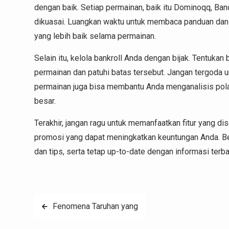
dengan baik. Setiap permainan, baik itu Dominoqq, Band
dikuasai. Luangkan waktu untuk membaca panduan dan
yang lebih baik selama permainan.
Selain itu, kelola bankroll Anda dengan bijak. Tentuka
permainan dan patuhi batas tersebut. Jangan tergoda u
permainan juga bisa membantu Anda menganalisis pola
besar.
Terakhir, jangan ragu untuk memanfaatkan fitur yang d
promosi yang dapat meningkatkan keuntungan Anda. B
dan tips, serta tetap up-to-date dengan informasi ter
Post
Fenomena Taruhan yang
navigation