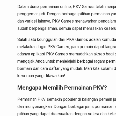
Dalam dunia permainan online, PKV Games telah menjadi
penggemar judi. Dengan berbagai pilihan permainan 
dan variasi lainnya, PKV Games menawarkan pengalama
sudah berpengalaman, semua dapat merasakan keseruan
Salah satu keunggulan dari PKV Games adalah kemuda
melakukan login PKV Games, para pemain dapat langsu
adanya aplikasi PKV Games memudahkan akses bagi pe
mengajak Anda untuk menjelajahi berbagai ragam permai
bermain dan cara daftar yang mudah. Mari kita selami
keseruan yang ditawarkan!
Mengapa Memilih Permainan PKV?
Permainan PKV semakin populer di kalangan pemain j
dan menyenangkan. Dengan berbagai jenis permainan s
pilihan yang dapat disesuaikan dengan selera dan ke