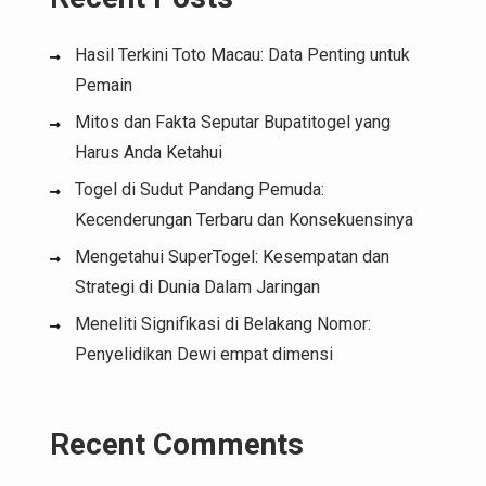
Hasil Terkini Toto Macau: Data Penting untuk
Pemain
Mitos dan Fakta Seputar Bupatitogel yang
Harus Anda Ketahui
Togel di Sudut Pandang Pemuda:
Kecenderungan Terbaru dan Konsekuensinya
Mengetahui SuperTogel: Kesempatan dan
Strategi di Dunia Dalam Jaringan
Meneliti Signifikasi di Belakang Nomor:
Penyelidikan Dewi empat dimensi
Recent Comments