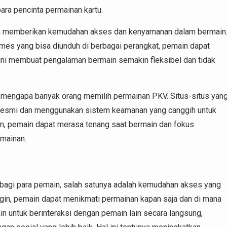
para pencinta permainan kartu.
rena memberikan kemudahan akses dan kenyamanan dalam bermain
ames yang bisa diunduh di berbagai perangkat, pemain dapat
 ini membuat pengalaman bermain semakin fleksibel dan tidak
 mengapa banyak orang memilih permainan PKV. Situs-situs yan
 resmi dan menggunakan sistem keamanan yang canggih untuk
an, pemain dapat merasa tenang saat bermain dan fokus
mainan.
agi para pemain, salah satunya adalah kemudahan akses yang
gin, pemain dapat menikmati permainan kapan saja dan di mana
n untuk berinteraksi dengan pemain lain secara langsung,