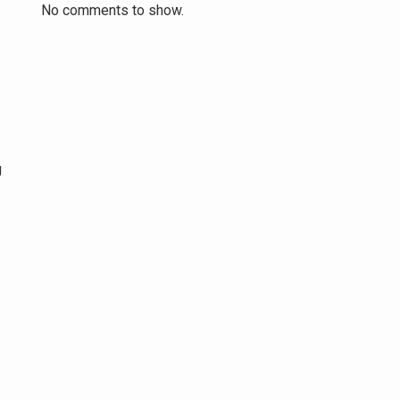
No comments to show.
.
g