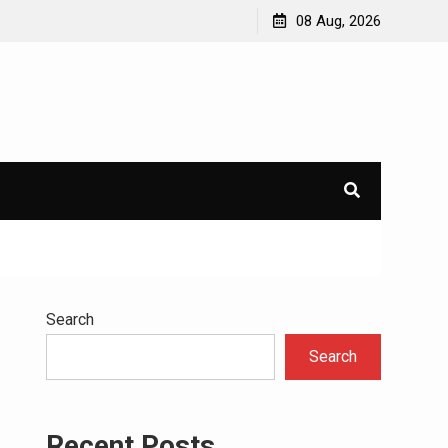
i di
Hasil Terkini Toto Macau: Data Penting untuk Pemain
08 Aug, 2026
Search
Search
Recent Posts