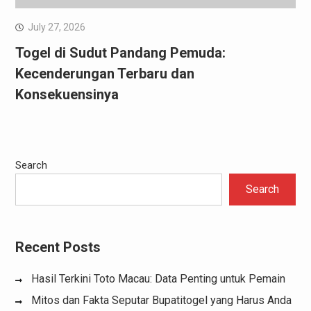
July 27, 2026
Togel di Sudut Pandang Pemuda:
Kecenderungan Terbaru dan
Konsekuensinya
Search
Search
Recent Posts
Hasil Terkini Toto Macau: Data Penting untuk Pemain
Mitos dan Fakta Seputar Bupatitogel yang Harus Anda