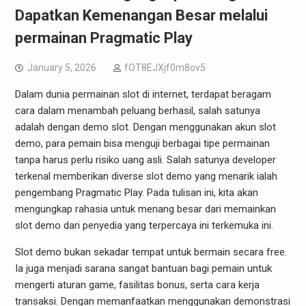
Dapatkan Kemenangan Besar melalui
permainan Pragmatic Play
January 5, 2026
fOT8EJXjf0m8ov5
Dalam dunia permainan slot di internet, terdapat beragam
cara dalam menambah peluang berhasil, salah satunya
adalah dengan demo slot. Dengan menggunakan akun slot
demo, para pemain bisa menguji berbagai tipe permainan
tanpa harus perlu risiko uang asli. Salah satunya developer
terkenal memberikan diverse slot demo yang menarik ialah
pengembang Pragmatic Play. Pada tulisan ini, kita akan
mengungkap rahasia untuk menang besar dari memainkan
slot demo dari penyedia yang terpercaya ini terkemuka ini.
Slot demo bukan sekadar tempat untuk bermain secara free.
Ia juga menjadi sarana sangat bantuan bagi pemain untuk
mengerti aturan game, fasilitas bonus, serta cara kerja
transaksi. Dengan memanfaatkan menggunakan demonstrasi