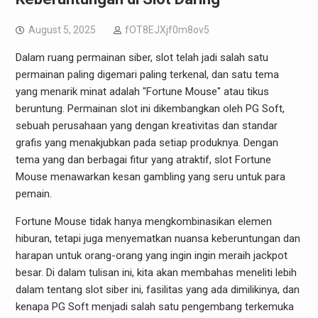
August 5, 2025
fOT8EJXjf0m8ov5
Dalam ruang permainan siber, slot telah jadi salah satu
permainan paling digemari paling terkenal, dan satu tema
yang menarik minat adalah "Fortune Mouse" atau tikus
beruntung. Permainan slot ini dikembangkan oleh PG Soft,
sebuah perusahaan yang dengan kreativitas dan standar
grafis yang menakjubkan pada setiap produknya. Dengan
tema yang dan berbagai fitur yang atraktif, slot Fortune
Mouse menawarkan kesan gambling yang seru untuk para
pemain.
Fortune Mouse tidak hanya mengkombinasikan elemen
hiburan, tetapi juga menyematkan nuansa keberuntungan dan
harapan untuk orang-orang yang ingin ingin meraih jackpot
besar. Di dalam tulisan ini, kita akan membahas meneliti lebih
dalam tentang slot siber ini, fasilitas yang ada dimilikinya, dan
kenapa PG Soft menjadi salah satu pengembang terkemuka