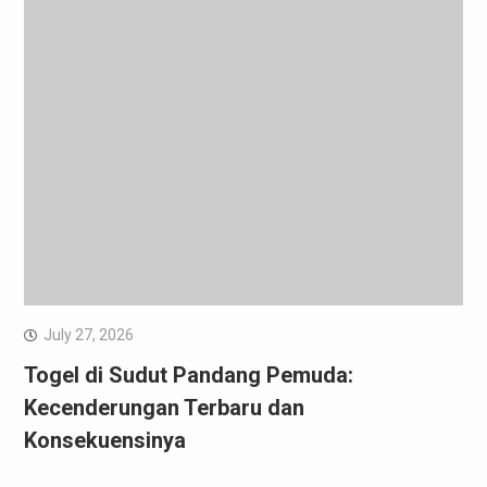
July 27, 2026
Togel di Sudut Pandang Pemuda:
Kecenderungan Terbaru dan
Konsekuensinya