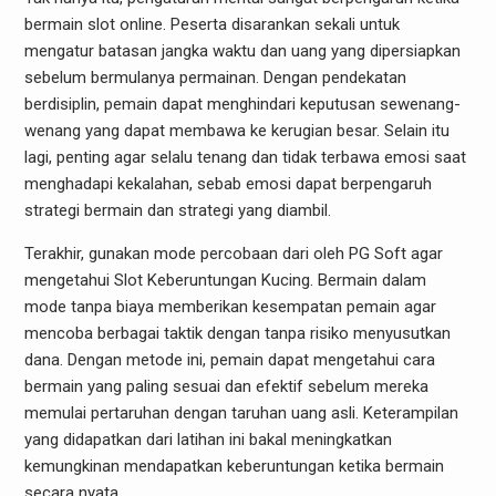
bermain slot online. Peserta disarankan sekali untuk
mengatur batasan jangka waktu dan uang yang dipersiapkan
sebelum bermulanya permainan. Dengan pendekatan
berdisiplin, pemain dapat menghindari keputusan sewenang-
wenang yang dapat membawa ke kerugian besar. Selain itu
lagi, penting agar selalu tenang dan tidak terbawa emosi saat
menghadapi kekalahan, sebab emosi dapat berpengaruh
strategi bermain dan strategi yang diambil.
Terakhir, gunakan mode percobaan dari oleh PG Soft agar
mengetahui Slot Keberuntungan Kucing. Bermain dalam
mode tanpa biaya memberikan kesempatan pemain agar
mencoba berbagai taktik dengan tanpa risiko menyusutkan
dana. Dengan metode ini, pemain dapat mengetahui cara
bermain yang paling sesuai dan efektif sebelum mereka
memulai pertaruhan dengan taruhan uang asli. Keterampilan
yang didapatkan dari latihan ini bakal meningkatkan
kemungkinan mendapatkan keberuntungan ketika bermain
secara nyata.