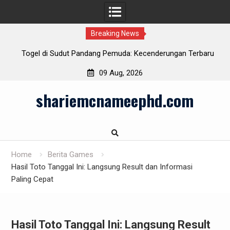
Breaking News
da
Togel di Sudut Pandang Pemuda: Kecenderungan Terbaru
M
dan Konsekuensinya
09 Aug, 2026
Skip
shariemcnameephd.com
to
content
Home
Berita Games
Hasil Toto Tanggal Ini: Langsung Result dan Informasi
Paling Cepat
Hasil Toto Tanggal Ini: Langsung Result