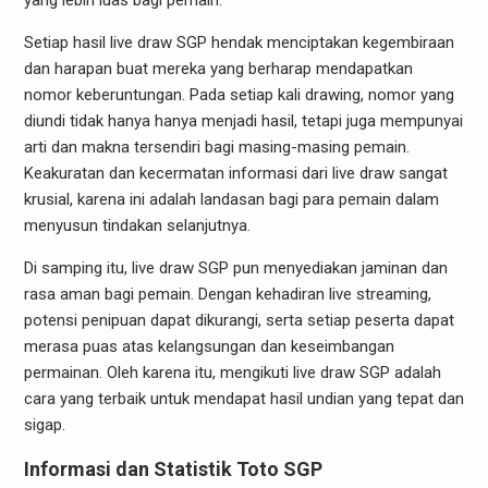
yang lebih luas bagi pemain.
Setiap hasil live draw SGP hendak menciptakan kegembiraan
dan harapan buat mereka yang berharap mendapatkan
nomor keberuntungan. Pada setiap kali drawing, nomor yang
diundi tidak hanya hanya menjadi hasil, tetapi juga mempunyai
arti dan makna tersendiri bagi masing-masing pemain.
Keakuratan dan kecermatan informasi dari live draw sangat
krusial, karena ini adalah landasan bagi para pemain dalam
menyusun tindakan selanjutnya.
Di samping itu, live draw SGP pun menyediakan jaminan dan
rasa aman bagi pemain. Dengan kehadiran live streaming,
potensi penipuan dapat dikurangi, serta setiap peserta dapat
merasa puas atas kelangsungan dan keseimbangan
permainan. Oleh karena itu, mengikuti live draw SGP adalah
cara yang terbaik untuk mendapat hasil undian yang tepat dan
sigap.
Informasi dan Statistik Toto SGP