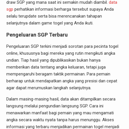
draw SGP yang mana saat ini semakin mudah diambil.
data
sgp
perhatikan informasi berharga tersebut supaya Anda
selalu terupdate serta bisa merencanakan tahapan
selanjutnya dalam game togel yang Anda ikuti.
Pengeluaran SGP Terbaru
Pengeluaran SGP terkini menjadi sorotan para pecinta togel
online, khususnya bagi mereka yang rutin mengikuti angka
undian. Tiap hasil yang dipublikasikan bukan hanya
memberikan data tentang angka keluaran, tetapi juga
mempengaruhi beragam taktik permainan. Para pemain
berharap untuk mendapatkan angka yang presisi dan cepat
agar dapat merumuskan langkah selanjutnya.
Dalam masing-masing hasil, data akan ditampilkan secara
langsung melalui pengundian langsung SGP. Cara ini
menawarkan manfaat bagi pemain yang mau mengamati
angka secara waktu nyata tanpa harus menunggu. Akses
informasi yang terbaru menjadikan permainan togel menjadi