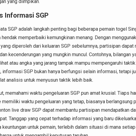
an yang diimpikan.
is Informasi SGP
data SGP adalah langkah penting bagi beberapa pemain togel Si
in hendak memperbaiki kemungkinan menang. Dengan mengguna
 yang diperoleh dari keluaran SGP sebelumnya, partisipan dapat
 dan kecenderungan yang mungkin muncul. Contohnya, bilangan y
rlihat atau angka yang jarang tampak mampu mempengaruhi taktik 
u, informasi SGP bukan hanya berfungsi selain informasi, tetapi j
at analisis untuk menyusun taktik lebih baik.
jut, memahami waktu pengeluaran SGP pun amat krusial. Tiaps hari
 memiliki waktu pengeluaran yang tetap, biasanya berlangsung 
onton live draw SGP dapat membantu partisipan mendapatkan dat
pat. Tanggap yang cepat terhadap informasi yang baru dikeluarka
euntungan untuk pemain, terlebih dalam situasi di mana setiap
harga untuk mengambil keputusan taruhan.