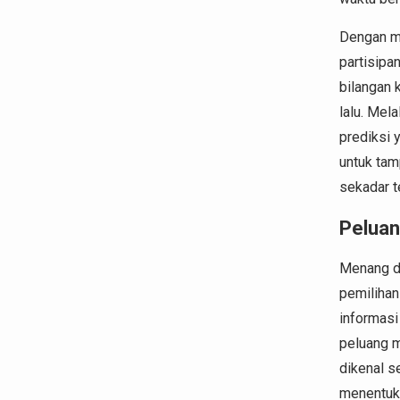
Dengan m
partisipa
bilangan 
lalu. Mel
prediksi 
untuk tam
sekadar t
Peluan
Menang da
pemilihan
informasi
peluang m
dikenal s
menentuka