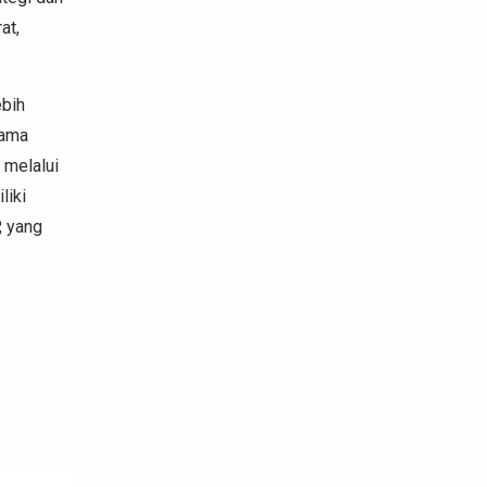
at,
ebih
lama
 melalui
liki
, yang
.