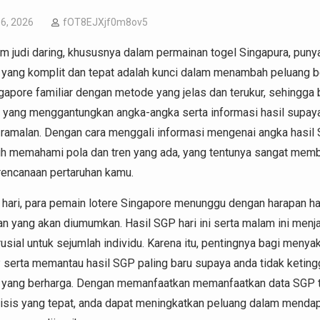
6, 2026
fOT8EJXjf0m8ov5
m judi daring, khususnya dalam permainan togel Singapura, puny
 yang komplit dan tepat adalah kunci dalam menambah peluang be
gapore familiar dengan metode yang jelas dan terukur, sehingga
yang menggantungkan angka-angka serta informasi hasil supay
amalan. Dengan cara menggali informasi mengenai angka hasil
ih memahami pola dan tren yang ada, yang tentunya sangat mem
encanaan pertaruhan kamu.
i hari, para pemain lotere Singapore menunggu dengan harapan ha
n yang akan diumumkan. Hasil SGP hari ini serta malam ini menj
sial untuk sejumlah individu. Karena itu, pentingnya bagi menyak
serta memantau hasil SGP paling baru supaya anda tidak keting
 yang berharga. Dengan memanfaatkan memanfaatkan data SGP t
lisis yang tepat, anda dapat meningkatkan peluang dalam menda