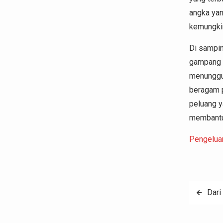
angka yan
kemungki
Di sampin
gampang d
menunggu 
beragam p
peluang y
membantu
Pengelua
Post
Dari
navig