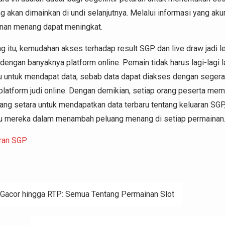
g akan dimainkan di undi selanjutnya. Melalui informasi yang akur
nan menang dapat meningkat.
g itu, kemudahan akses terhadap result SGP dan live draw jadi l
engan banyaknya platform online. Pemain tidak harus lagi-lagi 
untuk mendapat data, sebab data dapat diakses dengan segera
latform judi online. Dengan demikian, setiap orang peserta memi
ang setara untuk mendapatkan data terbaru tentang keluaran SGP
 mereka dalam menambah peluang menang di setiap permainan
ran SGP
 Gacor hingga RTP: Semua Tentang Permainan Slot
ation