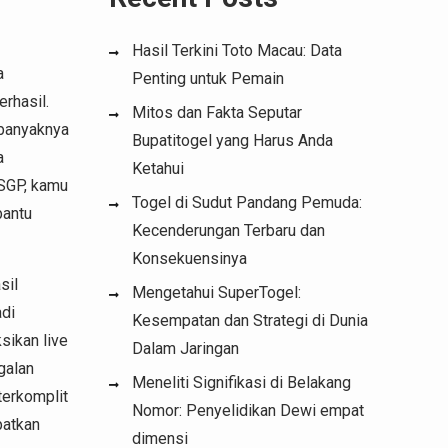
Hasil Terkini Toto Macau: Data
a
Penting untuk Pemain
rhasil.
Mitos dan Fakta Seputar
 banyaknya
Bupatitogel yang Harus Anda
a
Ketahui
 SGP, kamu
Togel di Sudut Pandang Pemuda:
bantu
Kecenderungan Terbaru dan
Konsekuensinya
sil
Mengetahui SuperTogel:
adi
Kesempatan dan Strategi di Dunia
sikan live
Dalam Jaringan
galan
Meneliti Signifikasi di Belakang
erkomplit
Nomor: Penyelidikan Dewi empat
patkan
dimensi