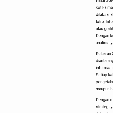
Hasil SGP
ketika me
dilaksana
lotre. Inf
atau graf
Dengan ke
analisis y
Keluaran
diantaran
informasi
Setiap ka
pengetahu
maupun ha
Dengan m
strategi 