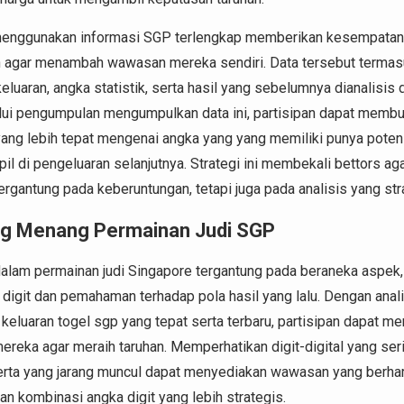
enggunakan informasi SGP terlengkap memberikan kesempatan
n agar menambah wawasan mereka sendiri. Data tersebut termas
keluaran, angka statistik, serta hasil yang sebelumnya dianalisis
alui pengumpulan mengumpulkan data ini, partisipan dapat membu
yang lebih tepat mengenai angka yang yang memiliki punya poten
pil di pengeluaran selanjutnya. Strategi ini membekali bettors aga
ergantung pada keberuntungan, tetapi juga pada analisis yang str
g Menang Permainan Judi SGP
lam permainan judi Singapore tergantung pada beraneka aspek,
 digit dan pemahaman terhadap pola hasil yang lalu. Dengan anal
 keluaran togel sgp yang tepat serta terbaru, partisipan dapat 
ereka agar meraih taruhan. Memperhatikan digit-digital yang ser
erta yang jarang muncul dapat menyediakan wawasan yang berha
n kombinasi angka digit yang lebih strategis.