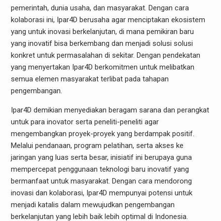
pemerintah, dunia usaha, dan masyarakat. Dengan cara
kolaborasi ini, Ipar4D berusaha agar menciptakan ekosistem
yang untuk inovasi berkelanjutan, di mana pemikiran baru
yang inovatif bisa berkembang dan menjadi solusi solusi
konkret untuk permasalahan di sekitar. Dengan pendekatan
yang menyertakan Ipar4D berkomitmen untuk melibatkan
semua elemen masyarakat terlibat pada tahapan
pengembangan.
Ipar4D demikian menyediakan beragam sarana dan perangkat
untuk para inovator serta peneliti-peneliti agar
mengembangkan proyek-proyek yang berdampak positif.
Melalui pendanaan, program pelatihan, serta akses ke
jaringan yang luas serta besar, inisiatif ini berupaya guna
mempercepat penggunaan teknologi baru inovatif yang
bermanfaat untuk masyarakat. Dengan cara mendorong
inovasi dan kolaborasi, Ipar4D mempunyai potensi untuk
menjadi katalis dalam mewujudkan pengembangan
berkelanjutan yang lebih baik lebih optimal di Indonesia.