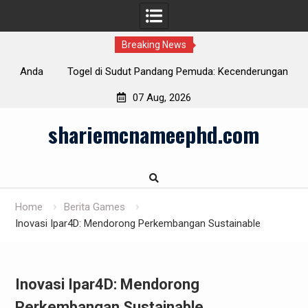
Breaking News
da
Togel di Sudut Pandang Pemuda: Kecenderungan Terbaru
M
dan Konsekuensinya
07 Aug, 2026
Skip
shariemcnameephd.com
to
content
Home
Berita Games
Inovasi Ipar4D: Mendorong Perkembangan Sustainable
Inovasi Ipar4D: Mendorong
Perkembangan Sustainable