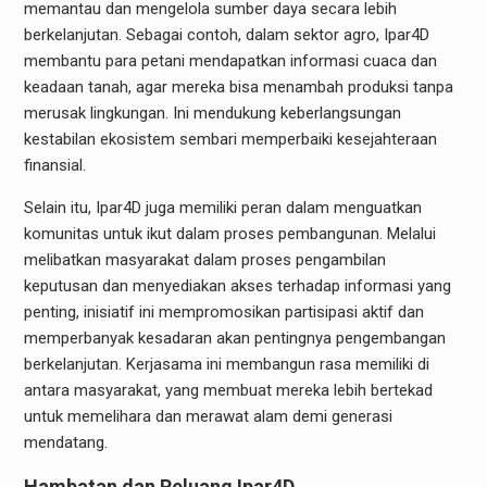
memantau dan mengelola sumber daya secara lebih
berkelanjutan. Sebagai contoh, dalam sektor agro, Ipar4D
membantu para petani mendapatkan informasi cuaca dan
keadaan tanah, agar mereka bisa menambah produksi tanpa
merusak lingkungan. Ini mendukung keberlangsungan
kestabilan ekosistem sembari memperbaiki kesejahteraan
finansial.
Selain itu, Ipar4D juga memiliki peran dalam menguatkan
komunitas untuk ikut dalam proses pembangunan. Melalui
melibatkan masyarakat dalam proses pengambilan
keputusan dan menyediakan akses terhadap informasi yang
penting, inisiatif ini mempromosikan partisipasi aktif dan
memperbanyak kesadaran akan pentingnya pengembangan
berkelanjutan. Kerjasama ini membangun rasa memiliki di
antara masyarakat, yang membuat mereka lebih bertekad
untuk memelihara dan merawat alam demi generasi
mendatang.
Hambatan dan Peluang Ipar4D