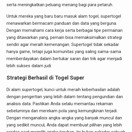
serta meningkatkan peluang menang bagi para petaruh.
Untuk mereka yang baru baru masuk alam togel, supertogel
menawarkan bermacam panduan dan data yang berguna.
Dengan memahami cara kerja serta berbagai tipe permainan
yang ditawarkan yang, pemain bisa memaksimalkan strategi
sendiri agar meraih kemenangan. Supertogel tidak sekadar
hanya game, tetapi juga komunitas yang saling sama-sama
memberdayakan dalam bertukar saran dan trik agar menjadi
lebih sukses dalam judi.
Strategi Berhasil di Togel Super
Di alam supertogel, kunci untuk meraih keberhasilan adalah
dengan pengertian yang lebih dalam tentang pengundian dan
analisis data. Pastikan Anda selalu memantau rekaman
sebelumnya dan merekam pola yang kemungkinan terjadi.
Dengan menganalisis angka-angka yang banyak muncul dan
yang sedikit muncul, Anda dapat membuat pilihan yang lebih