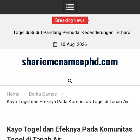
Breaking News
da
Togel di Sudut Pandang Pemuda: Kecenderungan Terbaru
M
dan Konsekuensinya
10 Aug, 2026
Skip
shariemcnameephd.com
to
content
Home
Berita Games
Kayo Togel dan Efeknya Pada Komunitas Togel di Tanah Air
Kayo Togel dan Efeknya Pada Komunitas
Togel di Tanah Air