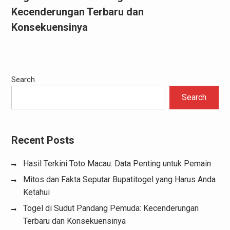
Kecenderungan Terbaru dan
Konsekuensinya
Search
Search
Recent Posts
Hasil Terkini Toto Macau: Data Penting untuk Pemain
Mitos dan Fakta Seputar Bupatitogel yang Harus Anda
Ketahui
Togel di Sudut Pandang Pemuda: Kecenderungan
Terbaru dan Konsekuensinya