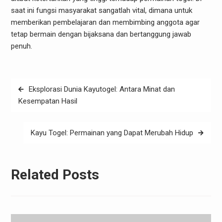
saat ini fungsi masyarakat sangatlah vital, dimana untuk
memberikan pembelajaran dan membimbing anggota agar
tetap bermain dengan bijaksana dan bertanggung jawab
penuh.
Post
Eksplorasi Dunia Kayutogel: Antara Minat dan
navigation
Kesempatan Hasil
Kayu Togel: Permainan yang Dapat Merubah Hidup
Related Posts