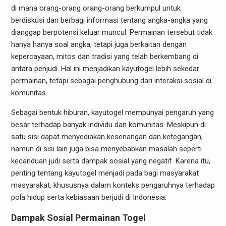
di mana orang-orang orang-orang berkumpul untuk
berdiskusi dan berbagi informasi tentang angka-angka yang
dianggap berpotensi keluar muncul. Permainan tersebut tidak
hanya hanya soal angka, tetapi juga berkaitan dengan
kepercayaan, mitos dan tradisi yang telah berkembang di
antara penjudi. Hal ini menjadikan kayutogel lebih sekedar
permainan, tetapi sebagai penghubung dari interaksi sosial di
komunitas.
Sebagai bentuk hiburan, kayutogel mempunyai pengaruh yang
besar terhadap banyak individu dan komunitas. Meskipun di
satu sisi dapat menyediakan kesenangan dan ketegangan,
namun di sisi lain juga bisa menyebabkan masalah seperti
kecanduan judi serta dampak sosial yang negatif. Karena itu,
penting tentang kayutogel menjadi pada bagi masyarakat
masyarakat, khususnya dalam konteks pengaruhnya terhadap
pola hidup serta kebiasaan berjudi di Indonesia.
Dampak Sosial Permainan Togel