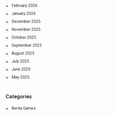
February 2026
January 2026
December 2025
November 2025
October 2025
September 2025
August 2025
July 2025
June 2025
May 2025
Categories
Berita Games