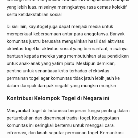
yang lebih luas, misalnya meningkatnya rasa cemas kolektif
serta ketidakstabilan sosial.
Di sisi lain, kayutogel juga dapat menjadi media untuk
memperkuat kebersamaan antar para anggotanya. Banyak
komunitas justru berusaha mengalihkan hasil dari aktivitas
aktivitas togel ke aktivitas sosial yang bermanfaat, misalnya
bantuan kepada mereka yang membutuhkan atau pendidikan
untuk anak-anak yang yatim piatu. Meskipun demikian,
penting untuk senantiasa kritis terhadap efektivitas
permainan togel agar komunitas tidak jatuh lebih jauh ke
dalam dampak dampak negatif yang mungkin mungkin.
Kontribusi Kelompok Togel di Negara ini
Masyarakat togel di Indonesia berperan fungsi penting dalam
pertumbuhan dan diseminasi tradisi togel. Keanggotaan
komunitas ini seringkali bertemu untuk menggali cara,
informasi, dan kisah seputar permainan togel. Komunikasi