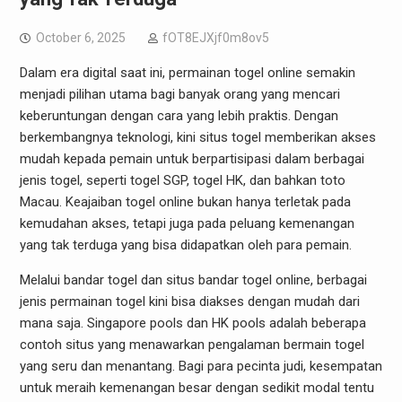
October 6, 2025
fOT8EJXjf0m8ov5
Dalam era digital saat ini, permainan togel online semakin
menjadi pilihan utama bagi banyak orang yang mencari
keberuntungan dengan cara yang lebih praktis. Dengan
berkembangnya teknologi, kini situs togel memberikan akses
mudah kepada pemain untuk berpartisipasi dalam berbagai
jenis togel, seperti togel SGP, togel HK, dan bahkan toto
Macau. Keajaiban togel online bukan hanya terletak pada
kemudahan akses, tetapi juga pada peluang kemenangan
yang tak terduga yang bisa didapatkan oleh para pemain.
Melalui bandar togel dan situs bandar togel online, berbagai
jenis permainan togel kini bisa diakses dengan mudah dari
mana saja. Singapore pools dan HK pools adalah beberapa
contoh situs yang menawarkan pengalaman bermain togel
yang seru dan menantang. Bagi para pecinta judi, kesempatan
untuk meraih kemenangan besar dengan sedikit modal tentu