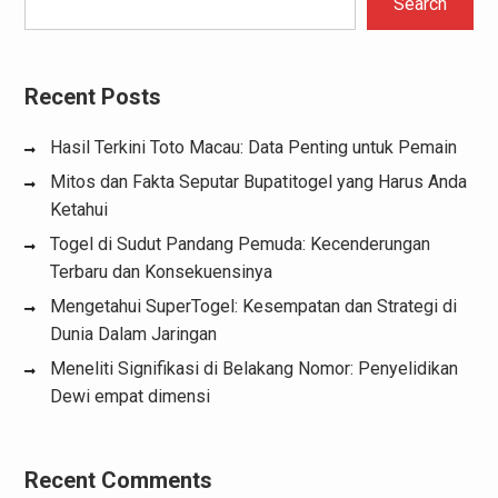
Search
Recent Posts
Hasil Terkini Toto Macau: Data Penting untuk Pemain
Mitos dan Fakta Seputar Bupatitogel yang Harus Anda
Ketahui
Togel di Sudut Pandang Pemuda: Kecenderungan
Terbaru dan Konsekuensinya
Mengetahui SuperTogel: Kesempatan dan Strategi di
Dunia Dalam Jaringan
Meneliti Signifikasi di Belakang Nomor: Penyelidikan
Dewi empat dimensi
Recent Comments