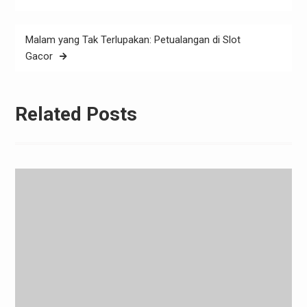
Malam yang Tak Terlupakan: Petualangan di Slot
Gacor
Related Posts