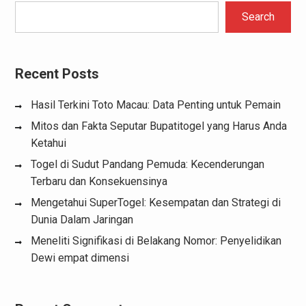
Search
Recent Posts
Hasil Terkini Toto Macau: Data Penting untuk Pemain
Mitos dan Fakta Seputar Bupatitogel yang Harus Anda
Ketahui
Togel di Sudut Pandang Pemuda: Kecenderungan
Terbaru dan Konsekuensinya
Mengetahui SuperTogel: Kesempatan dan Strategi di
Dunia Dalam Jaringan
Meneliti Signifikasi di Belakang Nomor: Penyelidikan
Dewi empat dimensi