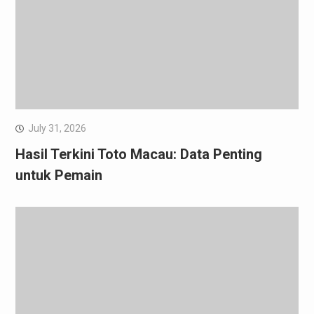
July 31, 2026
Hasil Terkini Toto Macau: Data Penting
untuk Pemain