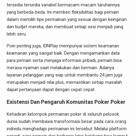
tersedia tersedia variabel bermacam-macam taruhannya
yang berbeda-beda. Ini memberi fleksibilitas bagi pemain
dalam memilih tipe permainan yang sesuai dengan keinginan
dan budjet mereka, dan membuat setiap sesi menjadi yang
lebih seru.
Poin penting juga, IDNPlay mempunyai sistem keamanan
keamanan yang sangat baik. Dengan mengamankan data
para pemain serta menjaga informasi pribadi, pemain bisa
merasa nyaman saat melakukan dan bermain. Adanya
layanan pelanggan yang siap untuk membantu 24 jam juga
merupakan menjadi nilai plus, memastikan setiap masalah
dapat pertanyaan dapat dengan cepat cepat.
Existensi Dan Pengaruh Komunitas Poker Poker
Kehadiran kelompok permainan poker di seluruh pelosok
dunia sudah membawa transformasi besar pada cara orang
individu menghadapi permainan ini tersebut. Melalui platform