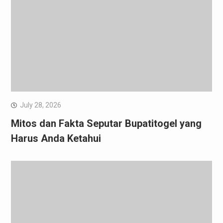
July 28, 2026
Mitos dan Fakta Seputar Bupatitogel yang
Harus Anda Ketahui