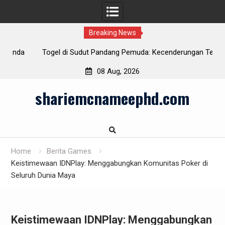
Breaking News
da
Togel di Sudut Pandang Pemuda: Kecenderungan Terbaru
M
dan Konsekuensinya
08 Aug, 2026
Skip
shariemcnameephd.com
to
content
Home
Berita Games
Keistimewaan IDNPlay: Menggabungkan Komunitas Poker di
Seluruh Dunia Maya
Keistimewaan IDNPlay: Menggabungkan