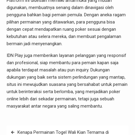
Platform ini didesain memiliki antarmuka yang mudah
digunakan, membuatnya senang dalam dinavigasi oleh
pengguna bahkan bagi pemain pemula. Dengan aneka ragam
pilihan permainan yang ditawarkan, para pengguna bisa
dengan cepat mendapatkan ruang poker sesuai dengan
kebutuhan atau selera mereka, dan membuat pengalaman
bermain jadi menyenangkan.
IDN Play juga memberikan layanan pelanggan yang responsif
dan profesional, siap membantu para pemain kapan saja
apabila terdapat masalah atau pun inquiry. Dukungan
dukungan yang baik serta sistem perlindungan yang mantap,
situs ini mewujudkan suasana yang bersahabat untuk pemain
untuk berinteraksi serta berlomba, yang menjadikan poker
online lebih dari sekadar permainan, tetapi juga sebuah
masyarakat antar negara yang saling membantu.
Post
Kenapa Permainan Togel Wali Kian Ternama di