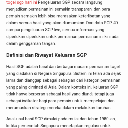
togel sgp hari ini
Pengeluaran SGP secara langsung
menjadikan permainan ini semakin transparan, dan para
pemain semakin lebih bisa merasakan keterlibatan yang
dalam semua hasil yang akan diumumkan. Dari data SGP 4D
sampai pengeluaran SGP live, semua informasi yang
diperlukan diperlukan untuk permainan permainan ini kini ada
dalam genggaman tangan.
Definisi dan Riwayat Keluaran SGP
Hasil SGP adalah hasil dari berbagai macam permainan togel
yang diadakan di Negara Singapura. Sistem ini telah ada sejak
lama dan dianggap sebagai sebagian dari kategori permainan
yang paling diminati di Asia. Dalam konteks ini, keluaran SGP
tidak hanya berperan sebagai hasil yang diundi, tetapi juga
sebagai indikator bagi para pemain untuk mempelajari dan
merumuskan strategi mereka dalam melakukan taruhan.
Asal-usul hasil SGP dimulai pada mulai dari tahun 1980-an,
ketika pemerintah Singapura menetapkan regulasi untuk