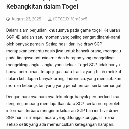
Kebangkitan dalam Togel
August 23, 2025
fOT8EJXjf0m8ov5
Dalam alam perjudian, khususnya pada game togel, Keluaran
SGP 4D adalah satu momen yang paling sangat dinanti-nanti
oleh banyak pemain. Setiap hasil dari live draw SGP
merupakan penentu nasib jiwa untuk banyak orang, mengacu
pada tingginya antusiasme dan harapan yang mengelilingi
mengelilingi angka-angka yang keluar. Togel SGP tidak hanya
hanya permainan, tetapi juga suatu tradisi yang telah melekat
dalam kehidupan banyak orang; Indonesia, yang menciptakan
momen kebangkitan yang yang penuh emosi serta semangat.
Dengan hadirnya hadirnya teknologi, banyak pemain kini bisa
dengan gampang mendapatkan data SGP serta memperoleh
informasi terbaru mengenai keluaran SGP hari ini. Live draw
SGP hari ini menjadi acara yang ditunggu-tunggu, di mana
setiap detik yang ada memunculkan ketegangan harapan.