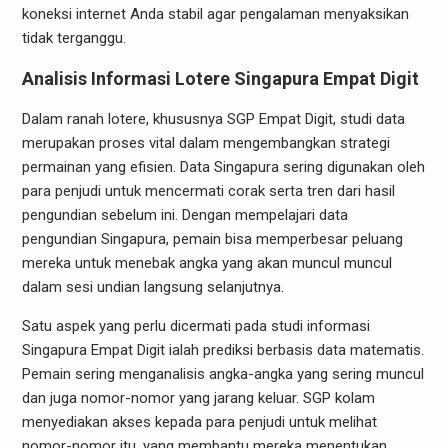
koneksi internet Anda stabil agar pengalaman menyaksikan
tidak terganggu.
Analisis Informasi Lotere Singapura Empat Digit
Dalam ranah lotere, khususnya SGP Empat Digit, studi data
merupakan proses vital dalam mengembangkan strategi
permainan yang efisien. Data Singapura sering digunakan oleh
para penjudi untuk mencermati corak serta tren dari hasil
pengundian sebelum ini. Dengan mempelajari data
pengundian Singapura, pemain bisa memperbesar peluang
mereka untuk menebak angka yang akan muncul muncul
dalam sesi undian langsung selanjutnya.
Satu aspek yang perlu dicermati pada studi informasi
Singapura Empat Digit ialah prediksi berbasis data matematis.
Pemain sering menganalisis angka-angka yang sering muncul
dan juga nomor-nomor yang jarang keluar. SGP kolam
menyediakan akses kepada para penjudi untuk melihat
nomor-nomor itu, yang membantu mereka menentukan