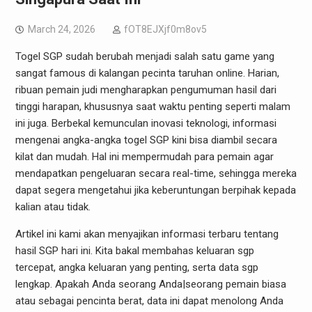
March 24, 2026
fOT8EJXjf0m8ov5
Togel SGP sudah berubah menjadi salah satu game yang
sangat famous di kalangan pecinta taruhan online. Harian,
ribuan pemain judi mengharapkan pengumuman hasil dari
tinggi harapan, khususnya saat waktu penting seperti malam
ini juga. Berbekal kemunculan inovasi teknologi, informasi
mengenai angka-angka togel SGP kini bisa diambil secara
kilat dan mudah. Hal ini mempermudah para pemain agar
mendapatkan pengeluaran secara real-time, sehingga mereka
dapat segera mengetahui jika keberuntungan berpihak kepada
kalian atau tidak.
Artikel ini kami akan menyajikan informasi terbaru tentang
hasil SGP hari ini. Kita bakal membahas keluaran sgp
tercepat, angka keluaran yang penting, serta data sgp
lengkap. Apakah Anda seorang Anda|seorang pemain biasa
atau sebagai pencinta berat, data ini dapat menolong Anda