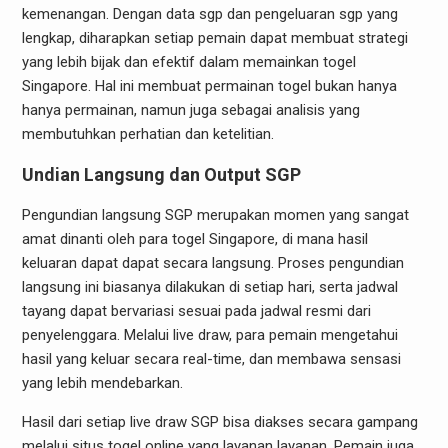
kemenangan. Dengan data sgp dan pengeluaran sgp yang
lengkap, diharapkan setiap pemain dapat membuat strategi
yang lebih bijak dan efektif dalam memainkan togel
Singapore. Hal ini membuat permainan togel bukan hanya
hanya permainan, namun juga sebagai analisis yang
membutuhkan perhatian dan ketelitian.
Undian Langsung dan Output SGP
Pengundian langsung SGP merupakan momen yang sangat
amat dinanti oleh para togel Singapore, di mana hasil
keluaran dapat dapat secara langsung. Proses pengundian
langsung ini biasanya dilakukan di setiap hari, serta jadwal
tayang dapat bervariasi sesuai pada jadwal resmi dari
penyelenggara. Melalui live draw, para pemain mengetahui
hasil yang keluar secara real-time, dan membawa sensasi
yang lebih mendebarkan.
Hasil dari setiap live draw SGP bisa diakses secara gampang
melalui situs togel online yang layanan layanan. Pemain juga