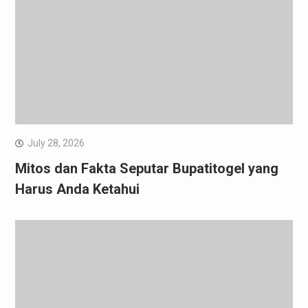
July 28, 2026
Mitos dan Fakta Seputar Bupatitogel yang
Harus Anda Ketahui