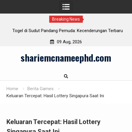
Breaking News
da
Togel di Sudut Pandang Pemuda: Kecenderungan Terbaru
M
dan Konsekuensinya
09 Aug, 2026
Skip
shariemcnameephd.com
to
content
Home
Berita Games
Keluaran Tercepat: Hasil Lottery Singapura Saat Ini
Keluaran Tercepat: Hasil Lottery
Singapura Saat Ini