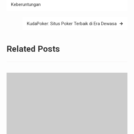
navigation
Keberuntungan
KudaPoker: Situs Poker Terbaik di Era Dewasa
Related Posts