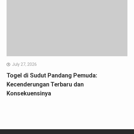
July 27, 2026
Togel di Sudut Pandang Pemuda:
Kecenderungan Terbaru dan
Konsekuensinya