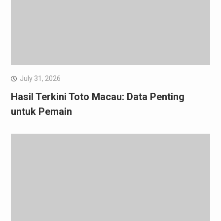
July 31, 2026
Hasil Terkini Toto Macau: Data Penting
untuk Pemain