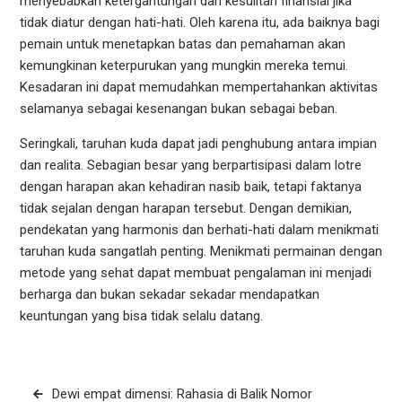
menyebabkan ketergantungan dan kesulitan finansial jika
tidak diatur dengan hati-hati. Oleh karena itu, ada baiknya bagi
pemain untuk menetapkan batas dan pemahaman akan
kemungkinan keterpurukan yang mungkin mereka temui.
Kesadaran ini dapat memudahkan mempertahankan aktivitas
selamanya sebagai kesenangan bukan sebagai beban.
Seringkali, taruhan kuda dapat jadi penghubung antara impian
dan realita. Sebagian besar yang berpartisipasi dalam lotre
dengan harapan akan kehadiran nasib baik, tetapi faktanya
tidak sejalan dengan harapan tersebut. Dengan demikian,
pendekatan yang harmonis dan berhati-hati dalam menikmati
taruhan kuda sangatlah penting. Menikmati permainan dengan
metode yang sehat dapat membuat pengalaman ini menjadi
berharga dan bukan sekadar sekadar mendapatkan
keuntungan yang bisa tidak selalu datang.
Post
Dewi empat dimensi: Rahasia di Balik Nomor