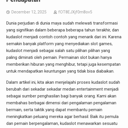
December 12, 2025
fOT8EJXjf0m8ov5
Dunia perjudian di dunia maya sudah melewati transformasi
yang signifikan dalam beberapa beberapa tahun terakhir, dan
kudaslot menjadi contoh contoh yang menarik dari ini. Karena
semakin banyak platform yang menyediakan slot games,
kudaslot menjadi sebagai salah satu pilihan pilihan yang
paling diminati oleh pemain. Permainan slot bukan hanya
memberikan hiburan yang menghibur, tetapi juga kesempatan
untuk mendapatkan keuntungan yang tidak bisa diabaikan.
Dalam artikel ini, kita akan menjelajahi proses kudaslot sudah
berubah dari sekadar sekadar medan entertainment menjadi
sebagai sumber penghasilan bagi banyak orang. Kami akan
membahas berbagai dimensi dari pengalaman pengalaman
bermain, serta taktik yang dapat membantu pemain
meningkatkan peluang mereka agar berhasil. Baik itu pemula
dan pemain berpengalaman, kudaslot menawarkan sesuatu