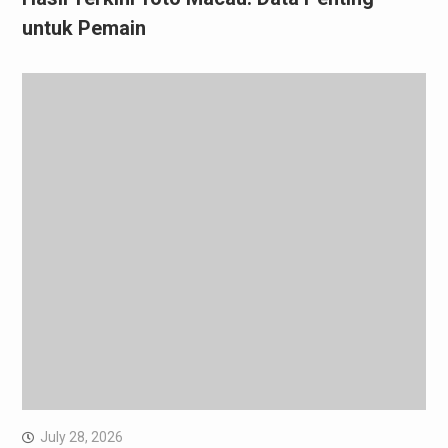
untuk Pemain
July 28, 2026