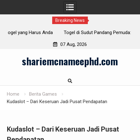
Breaking News
da
Togel di Sudut Pandang Pemuda: Kecenderungan Terbaru
M
dan Konsekuensinya
07 Aug, 2026
Skip
shariemcnameephd.com
to
content
Home
Berita Games
Kudaslot – Dari Keseruan Jadi Pusat Pendapatan
Kudaslot – Dari Keseruan Jadi Pusat
Pendapatan