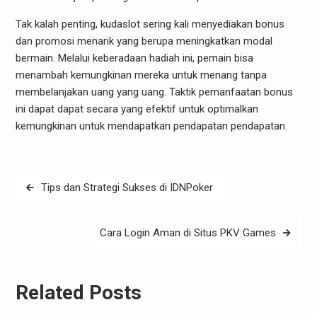
Tak kalah penting, kudaslot sering kali menyediakan bonus
dan promosi menarik yang berupa meningkatkan modal
bermain. Melalui keberadaan hadiah ini, pemain bisa
menambah kemungkinan mereka untuk menang tanpa
membelanjakan uang yang uang. Taktik pemanfaatan bonus
ini dapat dapat secara yang efektif untuk optimalkan
kemungkinan untuk mendapatkan pendapatan pendapatan.
Post
Tips dan Strategi Sukses di IDNPoker
navigation
Cara Login Aman di Situs PKV Games
Related Posts