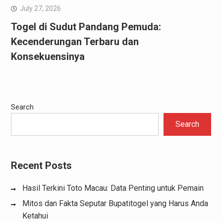
July 27, 2026
Togel di Sudut Pandang Pemuda:
Kecenderungan Terbaru dan
Konsekuensinya
Search
Search
Recent Posts
Hasil Terkini Toto Macau: Data Penting untuk Pemain
Mitos dan Fakta Seputar Bupatitogel yang Harus Anda
Ketahui