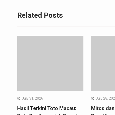
Related Posts
July 31, 2026
July 28, 20
Hasil Terkini Toto Macau:
Mitos dan