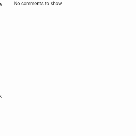
No comments to show.
a
k