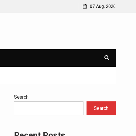
i di
Hasil Terkini Toto Macau: Data Penting untuk Pemain
07 Aug, 2026
Search
Search
Recent Posts