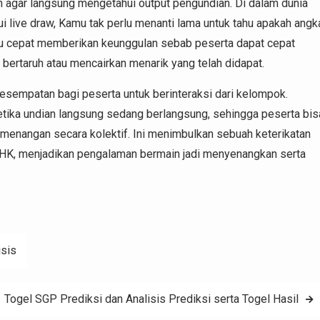
n agar langsung mengetahui output pengundian. Di dalam dunia
ui live draw, Kamu tak perlu menanti lama untuk tahu apakah angk
tu cepat memberikan keunggulan sebab peserta dapat cepat
bertaruh atau mencairkan menarik yang telah didapat.
 kesempatan bagi peserta untuk berinteraksi dari kelompok.
tika undian langsung sedang berlangsung, sehingga peserta bis
menangan secara kolektif. Ini menimbulkan sebuah keterikatan
 HK, menjadikan pengalaman bermain jadi menyenangkan serta
isis
Togel SGP Prediksi dan Analisis Prediksi serta Togel Hasil