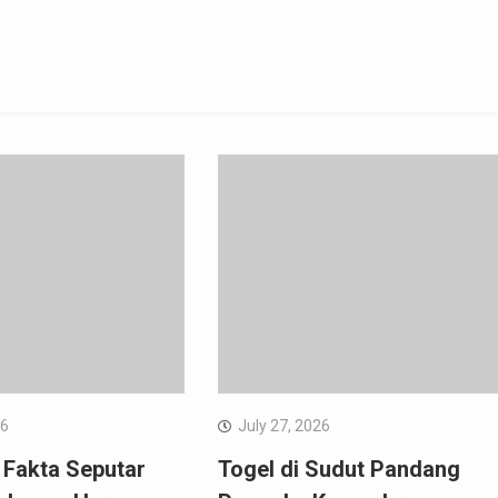
26
July 27, 2026
 Fakta Seputar
Togel di Sudut Pandang