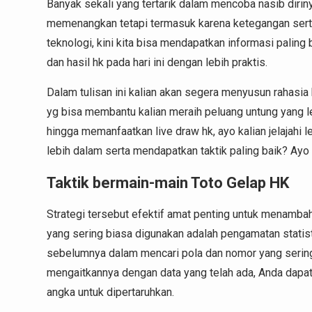
Banyak sekali yang tertarik dalam mencoba nasib diriny
memenangkan tetapi termasuk karena ketegangan sert
teknologi, kini kita bisa mendapatkan informasi palin
dan hasil hk pada hari ini dengan lebih praktis.
Dalam tulisan ini kalian akan segera menyusun rahasia
yg bisa membantu kalian meraih peluang untung yang leb
hingga memanfaatkan live draw hk, ayo kalian jelajahi 
lebih dalam serta mendapatkan taktik paling baik? Ayo 
Taktik bermain-main Toto Gelap HK
Strategi tersebut efektif amat penting untuk menambah
yang sering biasa digunakan adalah pengamatan statis
sebelumnya dalam mencari pola dan nomor yang serin
mengaitkannya dengan data yang telah ada, Anda dapat
angka untuk dipertaruhkan.