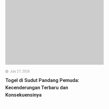
July 27, 2026
Togel di Sudut Pandang Pemuda:
Kecenderungan Terbaru dan
Konsekuensinya