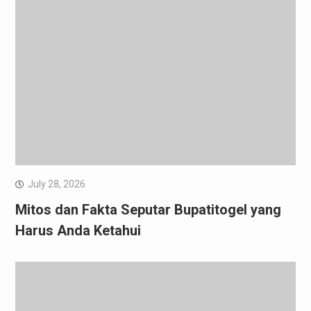
July 28, 2026
Mitos dan Fakta Seputar Bupatitogel yang
Harus Anda Ketahui