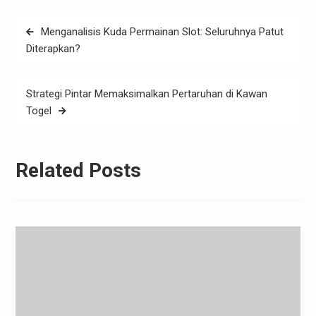
Post
Menganalisis Kuda Permainan Slot: Seluruhnya Patut
navigation
Diterapkan?
Strategi Pintar Memaksimalkan Pertaruhan di Kawan
Togel
Related Posts