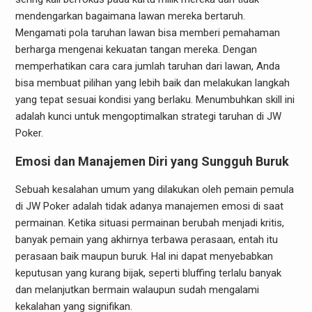
mendengarkan bagaimana lawan mereka bertaruh.
Mengamati pola taruhan lawan bisa memberi pemahaman
berharga mengenai kekuatan tangan mereka. Dengan
memperhatikan cara cara jumlah taruhan dari lawan, Anda
bisa membuat pilihan yang lebih baik dan melakukan langkah
yang tepat sesuai kondisi yang berlaku. Menumbuhkan skill ini
adalah kunci untuk mengoptimalkan strategi taruhan di JW
Poker.
Emosi dan Manajemen Diri yang Sungguh Buruk
Sebuah kesalahan umum yang dilakukan oleh pemain pemula
di JW Poker adalah tidak adanya manajemen emosi di saat
permainan. Ketika situasi permainan berubah menjadi kritis,
banyak pemain yang akhirnya terbawa perasaan, entah itu
perasaan baik maupun buruk. Hal ini dapat menyebabkan
keputusan yang kurang bijak, seperti bluffing terlalu banyak
dan melanjutkan bermain walaupun sudah mengalami
kekalahan yang signifikan.