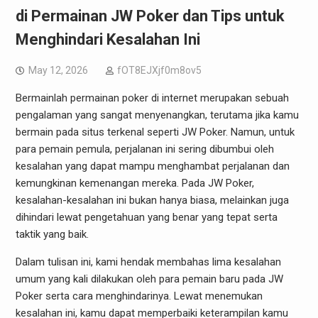
di Permainan JW Poker dan Tips untuk
Menghindari Kesalahan Ini
May 12, 2026
fOT8EJXjf0m8ov5
Bermainlah permainan poker di internet merupakan sebuah
pengalaman yang sangat menyenangkan, terutama jika kamu
bermain pada situs terkenal seperti JW Poker. Namun, untuk
para pemain pemula, perjalanan ini sering dibumbui oleh
kesalahan yang dapat mampu menghambat perjalanan dan
kemungkinan kemenangan mereka. Pada JW Poker,
kesalahan-kesalahan ini bukan hanya biasa, melainkan juga
dihindari lewat pengetahuan yang benar yang tepat serta
taktik yang baik.
Dalam tulisan ini, kami hendak membahas lima kesalahan
umum yang kali dilakukan oleh para pemain baru pada JW
Poker serta cara menghindarinya. Lewat menemukan
kesalahan ini, kamu dapat memperbaiki keterampilan kamu