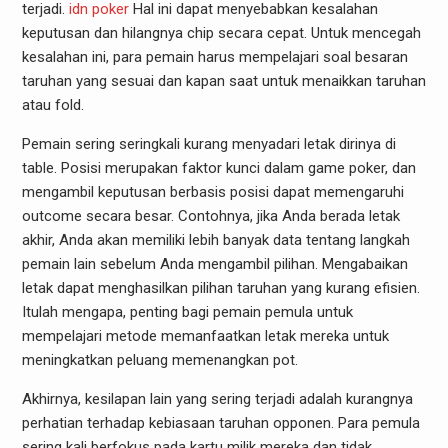
terjadi.
idn poker
Hal ini dapat menyebabkan kesalahan
keputusan dan hilangnya chip secara cepat. Untuk mencegah
kesalahan ini, para pemain harus mempelajari soal besaran
taruhan yang sesuai dan kapan saat untuk menaikkan taruhan
atau fold.
Pemain sering seringkali kurang menyadari letak dirinya di
table. Posisi merupakan faktor kunci dalam game poker, dan
mengambil keputusan berbasis posisi dapat memengaruhi
outcome secara besar. Contohnya, jika Anda berada letak
akhir, Anda akan memiliki lebih banyak data tentang langkah
pemain lain sebelum Anda mengambil pilihan. Mengabaikan
letak dapat menghasilkan pilihan taruhan yang kurang efisien.
Itulah mengapa, penting bagi pemain pemula untuk
mempelajari metode memanfaatkan letak mereka untuk
meningkatkan peluang memenangkan pot.
Akhirnya, kesilapan lain yang sering terjadi adalah kurangnya
perhatian terhadap kebiasaan taruhan opponen. Para pemula
sering kali berfokus pada kartu milik mereka dan tidak