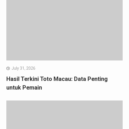
July 31, 2026
Hasil Terkini Toto Macau: Data Penting
untuk Pemain