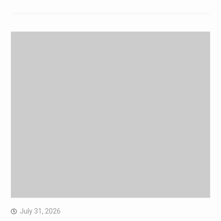
July 31, 2026