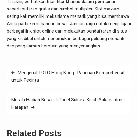
Terakhir, perhatikan fitur-fitur khusus dalam permainan
seperti putaran gratis dan simbol multiplier. Slot maxwin
sering kali memiliki mekanisme menarik yang bisa membawa
Anda pada kemenangan besar. Jangan ragu untuk menjelajahi
berbagai link slot online dan melakukan pendaftaran di situs
yang kredibel untuk menemukan berbagai peluang menarik
dan pengalaman bermain yang menyenangkan.
Post
Mengenal TOTO Hong Kong : Panduan Komprehensif
navigation
untuk Pecinta
Meraih Hadiah Besar di Togel Sidney: Kisah Sukses dan
Harapan
Related Posts