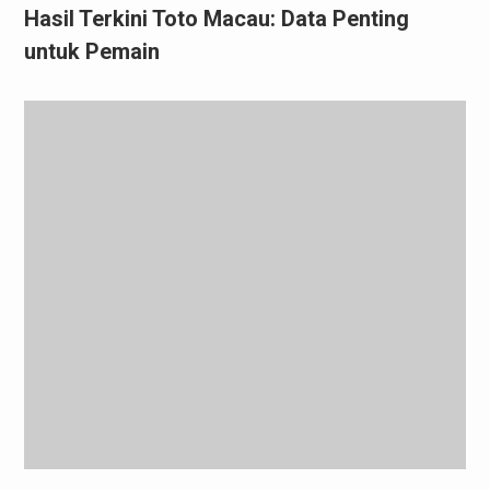
Hasil Terkini Toto Macau: Data Penting
untuk Pemain