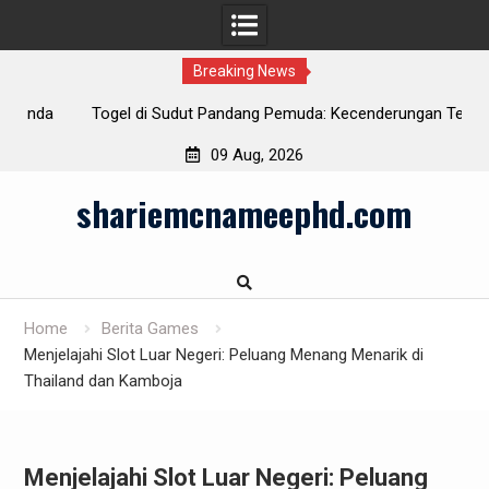
Breaking News
da
Togel di Sudut Pandang Pemuda: Kecenderungan Terbaru
M
dan Konsekuensinya
09 Aug, 2026
Skip
shariemcnameephd.com
to
content
Home
Berita Games
Menjelajahi Slot Luar Negeri: Peluang Menang Menarik di
Thailand dan Kamboja
Menjelajahi Slot Luar Negeri: Peluang