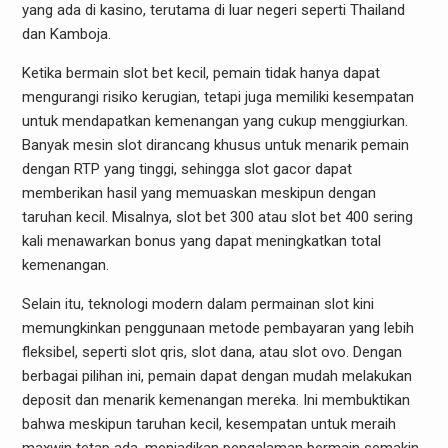
yang ada di kasino, terutama di luar negeri seperti Thailand
dan Kamboja.
Ketika bermain slot bet kecil, pemain tidak hanya dapat
mengurangi risiko kerugian, tetapi juga memiliki kesempatan
untuk mendapatkan kemenangan yang cukup menggiurkan.
Banyak mesin slot dirancang khusus untuk menarik pemain
dengan RTP yang tinggi, sehingga slot gacor dapat
memberikan hasil yang memuaskan meskipun dengan
taruhan kecil. Misalnya, slot bet 300 atau slot bet 400 sering
kali menawarkan bonus yang dapat meningkatkan total
kemenangan.
Selain itu, teknologi modern dalam permainan slot kini
memungkinkan penggunaan metode pembayaran yang lebih
fleksibel, seperti slot qris, slot dana, atau slot ovo. Dengan
berbagai pilihan ini, pemain dapat dengan mudah melakukan
deposit dan menarik kemenangan mereka. Ini membuktikan
bahwa meskipun taruhan kecil, kesempatan untuk meraih