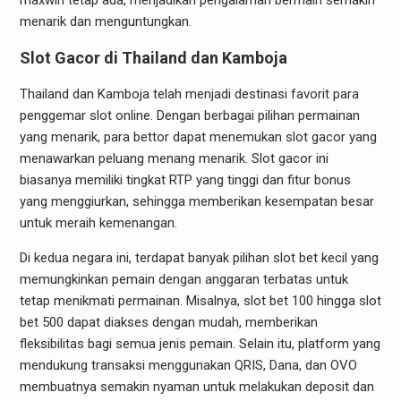
maxwin tetap ada, menjadikan pengalaman bermain semakin
menarik dan menguntungkan.
Slot Gacor di Thailand dan Kamboja
Thailand dan Kamboja telah menjadi destinasi favorit para
penggemar slot online. Dengan berbagai pilihan permainan
yang menarik, para bettor dapat menemukan slot gacor yang
menawarkan peluang menang menarik. Slot gacor ini
biasanya memiliki tingkat RTP yang tinggi dan fitur bonus
yang menggiurkan, sehingga memberikan kesempatan besar
untuk meraih kemenangan.
Di kedua negara ini, terdapat banyak pilihan slot bet kecil yang
memungkinkan pemain dengan anggaran terbatas untuk
tetap menikmati permainan. Misalnya, slot bet 100 hingga slot
bet 500 dapat diakses dengan mudah, memberikan
fleksibilitas bagi semua jenis pemain. Selain itu, platform yang
mendukung transaksi menggunakan QRIS, Dana, dan OVO
membuatnya semakin nyaman untuk melakukan deposit dan