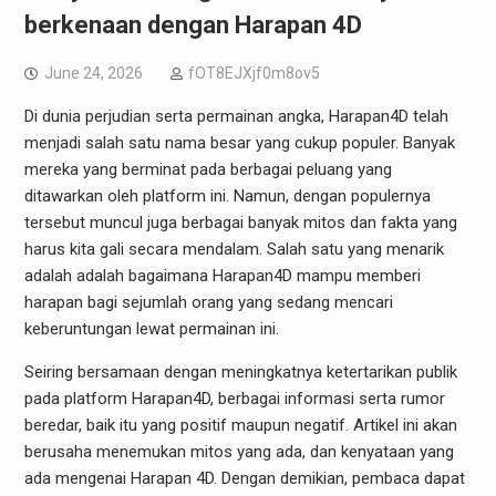
berkenaan dengan Harapan 4D
June 24, 2026
fOT8EJXjf0m8ov5
Di dunia perjudian serta permainan angka, Harapan4D telah
menjadi salah satu nama besar yang cukup populer. Banyak
mereka yang berminat pada berbagai peluang yang
ditawarkan oleh platform ini. Namun, dengan populernya
tersebut muncul juga berbagai banyak mitos dan fakta yang
harus kita gali secara mendalam. Salah satu yang menarik
adalah adalah bagaimana Harapan4D mampu memberi
harapan bagi sejumlah orang yang sedang mencari
keberuntungan lewat permainan ini.
Seiring bersamaan dengan meningkatnya ketertarikan publik
pada platform Harapan4D, berbagai informasi serta rumor
beredar, baik itu yang positif maupun negatif. Artikel ini akan
berusaha menemukan mitos yang ada, dan kenyataan yang
ada mengenai Harapan 4D. Dengan demikian, pembaca dapat