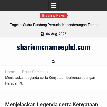
Breaking News
da
Togel di Sudut Pandang Pemuda: Kecenderungan Terbaru
M
dan Konsekuensinya
06 Aug, 2026
Skip
shariemcnameephd.com
to
content
Home
Berita Games
Menjelaskan Legenda serta Kenyataan berkenaan dengan
Harapan 4D
Menjelaskan Legenda serta Kenyataan