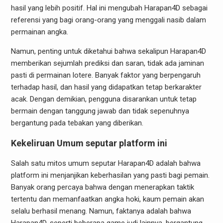
hasil yang lebih positif. Hal ini mengubah Harapan4D sebagai
referensi yang bagi orang-orang yang menggali nasib dalam
permainan angka.
Namun, penting untuk diketahui bahwa sekalipun Harapan4D
memberikan sejumlah prediksi dan saran, tidak ada jaminan
pasti di permainan lotere. Banyak faktor yang berpengaruh
terhadap hasil, dan hasil yang didapatkan tetap berkarakter
acak. Dengan demikian, pengguna disarankan untuk tetap
bermain dengan tanggung jawab dan tidak sepenuhnya
bergantung pada tebakan yang diberikan.
Kekeliruan Umum seputar platform ini
Salah satu mitos umum seputar Harapan4D adalah bahwa
platform ini menjanjikan keberhasilan yang pasti bagi pemain.
Banyak orang percaya bahwa dengan menerapkan taktik
tertentu dan memanfaatkan angka hoki, kaum pemain akan
selalu berhasil menang. Namun, faktanya adalah bahwa