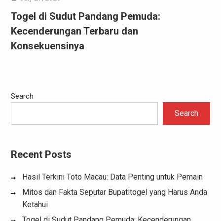
Togel di Sudut Pandang Pemuda:
Kecenderungan Terbaru dan
Konsekuensinya
Search
Search
Recent Posts
Hasil Terkini Toto Macau: Data Penting untuk Pemain
Mitos dan Fakta Seputar Bupatitogel yang Harus Anda
Ketahui
Togel di Sudut Pandang Pemuda: Kecenderungan