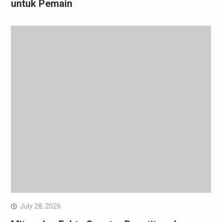
untuk Pemain
July 28, 2026