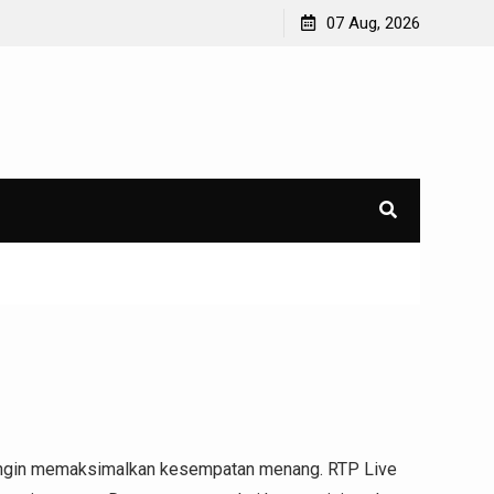
patan dan Strategi di
Hasil Terkini Toto Macau: Data Penting 
07 Aug, 2026
ng ingin memaksimalkan kesempatan menang. RTP Live