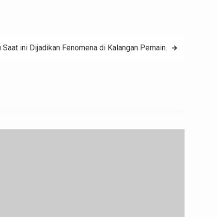
 Saat ini Dijadikan Fenomena di Kalangan Pemain.