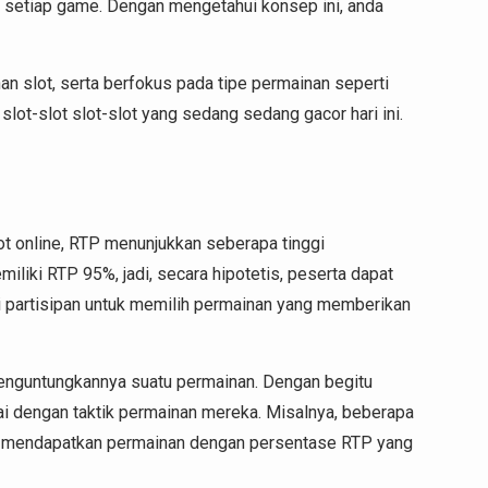
i setiap game. Dengan mengetahui konsep ini, anda
n slot, serta berfokus pada tipe permainan seperti
slot-slot slot-slot yang sedang sedang gacor hari ini.
t online, RTP menunjukkan seberapa tinggi
liki RTP 95%, jadi, secara hipotetis, peserta dapat
gi partisipan untuk memilih permainan yang memberikan
menguntungkannya suatu permainan. Dengan begitu
ai dengan taktik permainan mereka. Misalnya, beberapa
uk mendapatkan permainan dengan persentase RTP yang