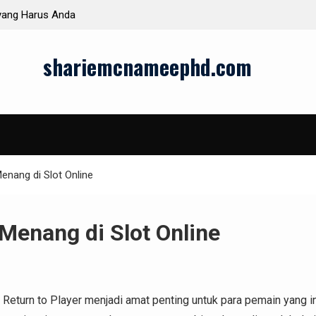
dang Pemuda: Kecenderungan
Mengetahui SuperTogel: Kesem
uensinya
Dunia Dalam Jaringan
shariemcnameephd.com
Menang di Slot Online
 Menang di Slot Online
au Return to Player menjadi amat penting untuk para pemain ya