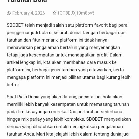
February 4, 2026
fOT8EJXjf0m8ov5
SBOBET telah menjadi salah satu platform favorit bagi para
penggemar judi bola di seluruh dunia. Dengan berbagai opsi
taruhan dan fitur menarik, platform ini tidak hanya
menawarkan pengalaman bertaruh yang menyenangkan
tetapi juga kesempatan untuk mendapatkan profit. Dalam
artikel lengkap ini, kita akan membahas cara masuk ke
platform ini, berbagai jenis taruhan yang ditawarkan, serta
mengapa platform ini menjadi pilihan utama bagi kurang lebih
bettor.
Saat Piala Dunia yang akan datang, pecinta judi bola akan
memiliki lebih banyak kesempatan untuk memasang taruhan
pada tim kesayangan mereka. Dari pertaruhan sederhana
hingga mix parlay yang lebih kompleks, SBOBET menyediakan
semua yang dibutuhkan untuk meningkatkan pengalaman
taruhan Anda. Mari kita jelajahi lebih dalam tentang dunia judi