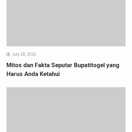
July 28, 2026
Mitos dan Fakta Seputar Bupatitogel yang
Harus Anda Ketahui