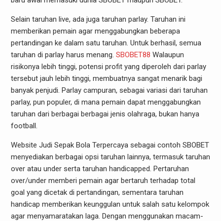
baru awal memasuki dunia SBOBET maupun SBOBET.
Selain taruhan live, ada juga taruhan parlay. Taruhan ini
memberikan pemain agar menggabungkan beberapa
pertandingan ke dalam satu taruhan. Untuk berhasil, semua
taruhan di parlay harus menang.
SBOBET88
Walaupun
risikonya lebih tinggi, potensi profit yang diperoleh dari parlay
tersebut jauh lebih tinggi, membuatnya sangat menarik bagi
banyak penjudi. Parlay campuran, sebagai variasi dari taruhan
parlay, pun populer, di mana pemain dapat menggabungkan
taruhan dari berbagai berbagai jenis olahraga, bukan hanya
football.
Website Judi Sepak Bola Terpercaya sebagai contoh SBOBET
menyediakan berbagai opsi taruhan lainnya, termasuk taruhan
over atau under serta taruhan handicapped. Pertaruhan
over/under memberi pemain agar bertaruh terhadap total
goal yang dicetak di pertandingan, sementara taruhan
handicap memberikan keunggulan untuk salah satu kelompok
agar menyamaratakan laga. Dengan menggunakan macam-