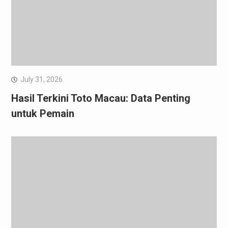
July 31, 2026
Hasil Terkini Toto Macau: Data Penting
untuk Pemain