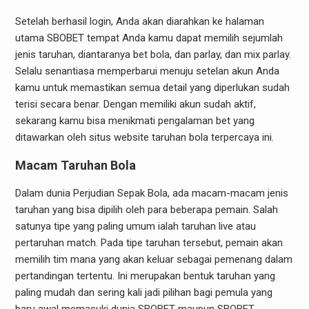
Setelah berhasil login, Anda akan diarahkan ke halaman
utama SBOBET tempat Anda kamu dapat memilih sejumlah
jenis taruhan, diantaranya bet bola, dan parlay, dan mix parlay.
Selalu senantiasa memperbarui menuju setelan akun Anda
kamu untuk memastikan semua detail yang diperlukan sudah
terisi secara benar. Dengan memiliki akun sudah aktif,
sekarang kamu bisa menikmati pengalaman bet yang
ditawarkan oleh situs website taruhan bola terpercaya ini.
Macam Taruhan Bola
Dalam dunia Perjudian Sepak Bola, ada macam-macam jenis
taruhan yang bisa dipilih oleh para beberapa pemain. Salah
satunya tipe yang paling umum ialah taruhan live atau
pertaruhan match. Pada tipe taruhan tersebut, pemain akan
memilih tim mana yang akan keluar sebagai pemenang dalam
pertandingan tertentu. Ini merupakan bentuk taruhan yang
paling mudah dan sering kali jadi pilihan bagi pemula yang