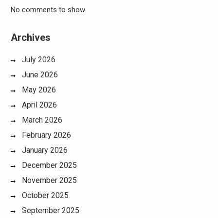
No comments to show.
Archives
July 2026
June 2026
May 2026
April 2026
March 2026
February 2026
January 2026
December 2025
November 2025
October 2025
September 2025