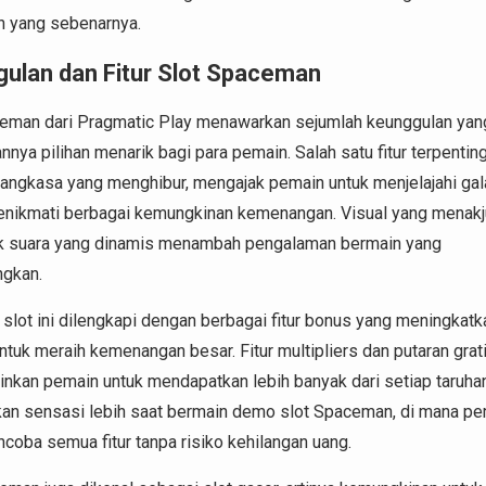
 yang sebenarnya.
ulan dan Fitur Slot Spaceman
eman dari Pragmatic Play menawarkan sejumlah keunggulan yan
nnya pilihan menarik bagi para pemain. Salah satu fitur terpentin
 angkasa yang menghibur, mengajak pemain untuk menjelajahi gal
enikmati berbagai kemungkinan kemenangan. Visual yang menak
ek suara yang dinamis menambah pengalaman bermain yang
gkan.
u, slot ini dilengkapi dengan berbagai fitur bonus yang meningkatk
ntuk meraih kemenangan besar. Fitur multipliers dan putaran grat
kan pemain untuk mendapatkan lebih banyak dari setiap taruhan.
n sensasi lebih saat bermain demo slot Spaceman, di mana pe
coba semua fitur tanpa risiko kehilangan uang.