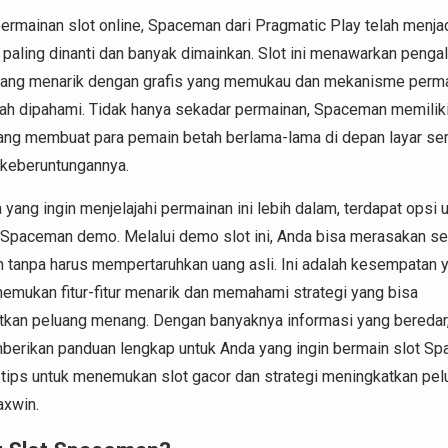
permainan slot online, Spaceman dari Pragmatic Play telah menjad
 paling dinanti dan banyak dimainkan. Slot ini menawarkan peng
yang menarik dengan grafis yang memukau dan mekanisme perm
h dipahami. Tidak hanya sekadar permainan, Spaceman memilik
yang membuat para pemain betah berlama-lama di depan layar se
keberuntungannya.
 yang ingin menjelajahi permainan ini lebih dalam, terdapat opsi 
paceman demo. Melalui demo slot ini, Anda bisa merasakan se
 tanpa harus mempertaruhkan uang asli. Ini adalah kesempatan 
emukan fitur-fitur menarik dan memahami strategi yang bisa
kan peluang menang. Dengan banyaknya informasi yang beredar, a
erikan panduan lengkap untuk Anda yang ingin bermain slot Sp
tips untuk menemukan slot gacor dan strategi meningkatkan pel
axwin.