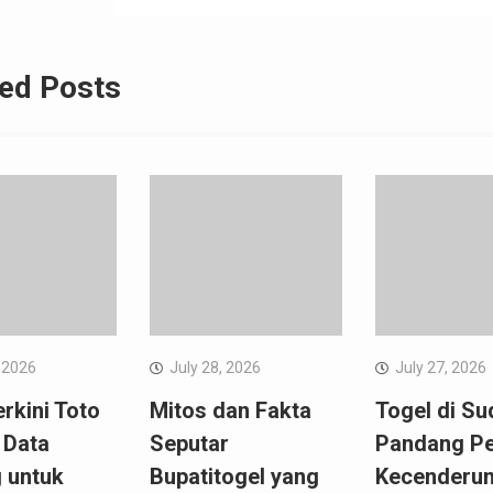
ed Posts
, 2026
July 28, 2026
July 27, 2026
erkini Toto
Mitos dan Fakta
Togel di Su
 Data
Seputar
Pandang P
 untuk
Bupatitogel yang
Kecenderu