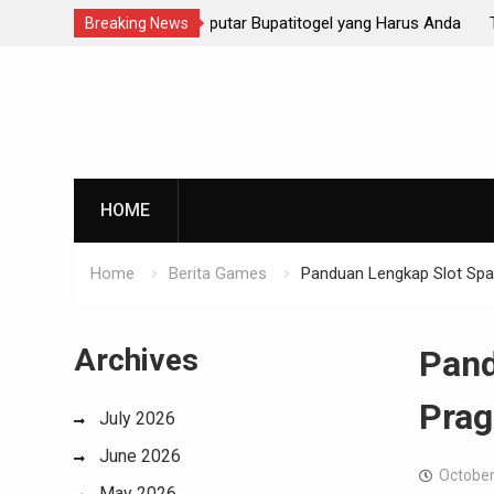
upatitogel yang Harus Anda
Togel di Sudut Pandang Pemuda: Ke
Breaking News
Terbaru dan Konsekuensinya
Skip
to
content
HOME
Home
Berita Games
Panduan Lengkap Slot Spa
Archives
Pand
Prag
July 2026
June 2026
October
May 2026