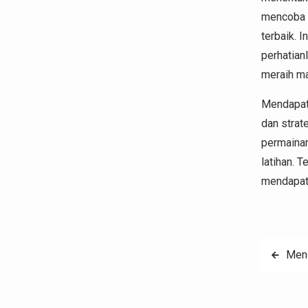
mencoba b
terbaik. I
perhatian
meraih m
Mendapat
dan strate
permainan
latihan. 
mendapat
Post
Meng
navig