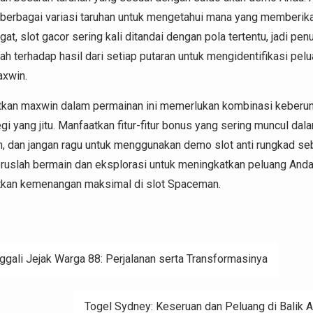
erbagai variasi taruhan untuk mengetahui mana yang memberika
ngat, slot gacor sering kali ditandai dengan pola tertentu, jadi pen
lah terhadap hasil dari setiap putaran untuk mengidentifikasi pel
axwin.
kan maxwin dalam permainan ini memerlukan kombinasi keberu
gi yang jitu. Manfaatkan fitur-fitur bonus yang sering muncul dal
, dan jangan ragu untuk menggunakan demo slot anti rungkad se
Teruslah bermain dan eksplorasi untuk meningkatkan peluang And
kan kemenangan maksimal di slot Spaceman.
gali Jejak Warga 88: Perjalanan serta Transformasinya
ation
Togel Sydney: Keseruan dan Peluang di Balik 