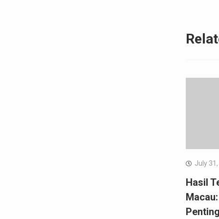
Relat
July 31
Hasil T
Macau:
Penting