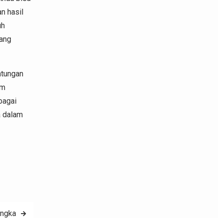
n hasil
uh
uang
ntungan
am
bagai
a dalam
Angka