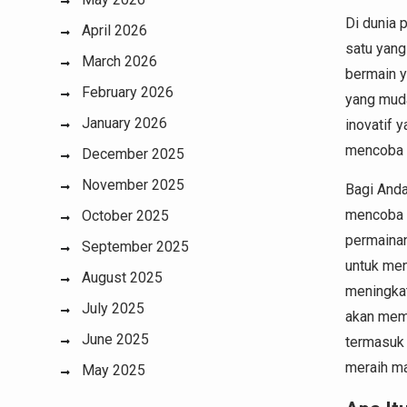
Di dunia 
April 2026
satu yang
March 2026
bermain 
February 2026
yang muda
January 2026
inovatif 
mencoba 
December 2025
November 2025
Bagi Anda
mencoba S
October 2025
permainan
September 2025
untuk men
August 2025
meningkat
July 2025
akan memb
June 2025
termasuk 
meraih m
May 2025