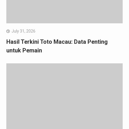
July 31, 2026
Hasil Terkini Toto Macau: Data Penting
untuk Pemain