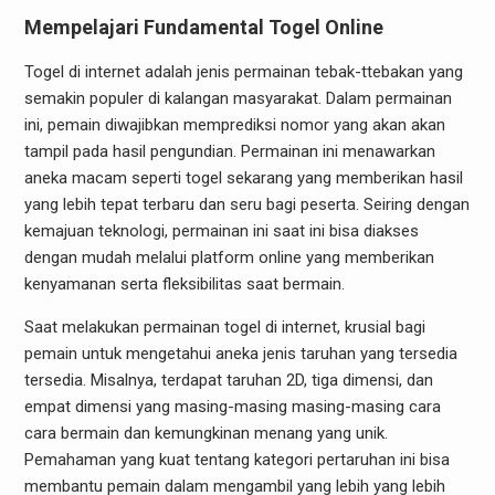
Mempelajari Fundamental Togel Online
Togel di internet adalah jenis permainan tebak-ttebakan yang
semakin populer di kalangan masyarakat. Dalam permainan
ini, pemain diwajibkan memprediksi nomor yang akan akan
tampil pada hasil pengundian. Permainan ini menawarkan
aneka macam seperti togel sekarang yang memberikan hasil
yang lebih tepat terbaru dan seru bagi peserta. Seiring dengan
kemajuan teknologi, permainan ini saat ini bisa diakses
dengan mudah melalui platform online yang memberikan
kenyamanan serta fleksibilitas saat bermain.
Saat melakukan permainan togel di internet, krusial bagi
pemain untuk mengetahui aneka jenis taruhan yang tersedia
tersedia. Misalnya, terdapat taruhan 2D, tiga dimensi, dan
empat dimensi yang masing-masing masing-masing cara
cara bermain dan kemungkinan menang yang unik.
Pemahaman yang kuat tentang kategori pertaruhan ini bisa
membantu pemain dalam mengambil yang lebih yang lebih