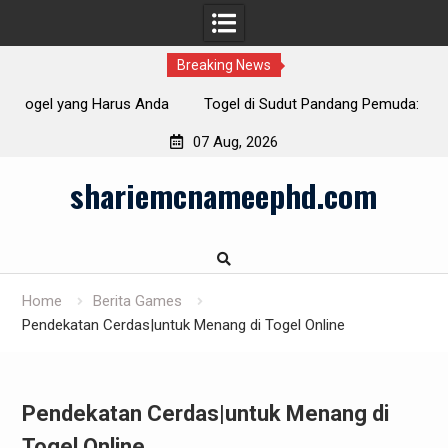
Breaking News
da
Togel di Sudut Pandang Pemuda: Kecenderungan Terbaru
M
dan Konsekuensinya
07 Aug, 2026
Skip
shariemcnameephd.com
to
content
Home
Berita Games
Pendekatan Cerdas|untuk Menang di Togel Online
Pendekatan Cerdas|untuk Menang di
Togel Online