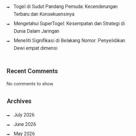
Togel di Sudut Pandang Pemuda: Kecenderungan
Terbaru dan Konsekuensinya
Mengetahui SuperTogel: Kesempatan dan Strategi di
Dunia Dalam Jaringan
Meneliti Signifikasi di Belakang Nomor: Penyelidikan
Dewi empat dimensi
Recent Comments
No comments to show.
Archives
July 2026
June 2026
May 2026