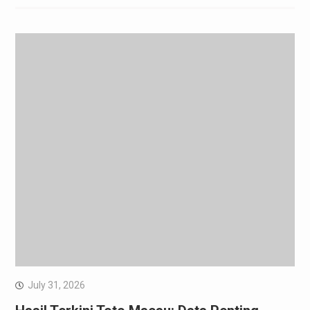
July 31, 2026