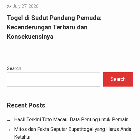
July 27, 2026
Togel di Sudut Pandang Pemuda:
Kecenderungan Terbaru dan
Konsekuensinya
Search
Search
Recent Posts
Hasil Terkini Toto Macau: Data Penting untuk Pemain
Mitos dan Fakta Seputar Bupatitogel yang Harus Anda
Ketahui