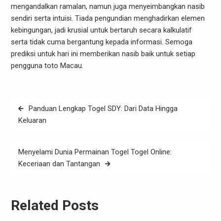
mengandalkan ramalan, namun juga menyeimbangkan nasib
sendiri serta intuisi. Tiada pengundian menghadirkan elemen
kebingungan, jadi krusial untuk bertaruh secara kalkulatif
serta tidak cuma bergantung kepada informasi. Semoga
prediksi untuk hari ini memberikan nasib baik untuk setiap
pengguna toto Macau.
Post
Panduan Lengkap Togel SDY: Dari Data Hingga
navigation
Keluaran
Menyelami Dunia Permainan Togel Togel Online:
Keceriaan dan Tantangan
Related Posts