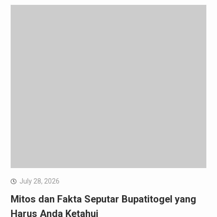
July 28, 2026
Mitos dan Fakta Seputar Bupatitogel yang
Harus Anda Ketahui