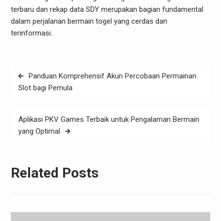
terbaru dan rekap data SDY merupakan bagian fundamental
dalam perjalanan bermain togel yang cerdas dan
terinformasi.
Post
Panduan Komprehensif Akun Percobaan Permainan
navigation
Slot bagi Pemula
Aplikasi PKV Games Terbaik untuk Pengalaman Bermain
yang Optimal
Related Posts