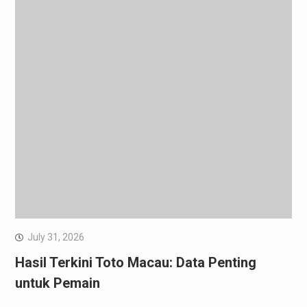
July 31, 2026
Hasil Terkini Toto Macau: Data Penting
untuk Pemain