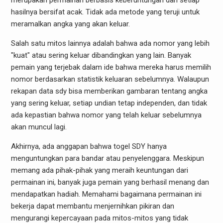
merupakan permainan berbasis keberuntungan dan setiap
hasilnya bersifat acak. Tidak ada metode yang teruji untuk
meramalkan angka yang akan keluar.
Salah satu mitos lainnya adalah bahwa ada nomor yang lebih
"kuat" atau sering keluar dibandingkan yang lain. Banyak
pemain yang terjebak dalam ide bahwa mereka harus memilih
nomor berdasarkan statistik keluaran sebelumnya. Walaupun
rekapan data sdy bisa memberikan gambaran tentang angka
yang sering keluar, setiap undian tetap independen, dan tidak
ada kepastian bahwa nomor yang telah keluar sebelumnya
akan muncul lagi.
Akhirnya, ada anggapan bahwa togel SDY hanya
menguntungkan para bandar atau penyelenggara. Meskipun
memang ada pihak-pihak yang meraih keuntungan dari
permainan ini, banyak juga pemain yang berhasil menang dan
mendapatkan hadiah. Memahami bagaimana permainan ini
bekerja dapat membantu menjernihkan pikiran dan
mengurangi kepercayaan pada mitos-mitos yang tidak