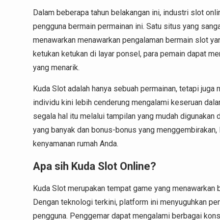
Dalam beberapa tahun belakangan ini, industri slot o
pengguna bermain permainan ini. Satu situs yang sanga
menawarkan menawarkan pengalaman bermain slot yan
ketukan ketukan di layar ponsel, para pemain dapat m
yang menarik.
Kuda Slot adalah hanya sebuah permainan, tetapi juga m
individu kini lebih cenderung mengalami keseruan dala
segala hal itu melalui tampilan yang mudah digunakan
yang banyak dan bonus-bonus yang menggembirakan, 
kenyamanan rumah Anda.
Apa sih Kuda Slot Online?
Kuda Slot merupakan tempat game yang menawarkan ber
Dengan teknologi terkini, platform ini menyuguhkan pe
pengguna. Penggemar dapat mengalami berbagai konsep