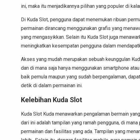
ini, maka itu menjadikannya pilihan yang populer di kal
Di Kuda Slot, pengguna dapat menemukan ribuan perm
permainan dirancang menggunakan grafis yang menaw
yang mengasyikkan. Selain itu Kuda Slot juga menawar
meningkatkan kesempatan pengguna dalam mendapat
Akses yang mudah merupakan sebuah keunggulan Kuda 
dan di mana saja hanya menggunakan smartphone atau 
baik pemula maupun yang sudah berpengalaman, dapat
detik di dalam permainan ini.
Kelebihan Kuda Slot
Kuda Slot Kuda menawarkan pengalaman bermain yang s
dari ini adalah tampilan yang ramah pengguna, di ma
permainan dan fasilitas yang ada. Tampilan yang men