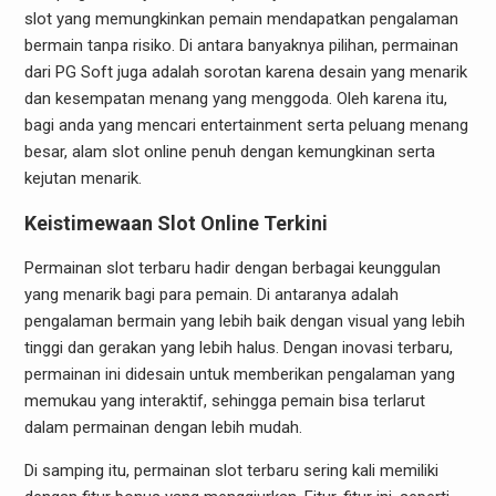
slot yang memungkinkan pemain mendapatkan pengalaman
bermain tanpa risiko. Di antara banyaknya pilihan, permainan
dari PG Soft juga adalah sorotan karena desain yang menarik
dan kesempatan menang yang menggoda. Oleh karena itu,
bagi anda yang mencari entertainment serta peluang menang
besar, alam slot online penuh dengan kemungkinan serta
kejutan menarik.
Keistimewaan Slot Online Terkini
Permainan slot terbaru hadir dengan berbagai keunggulan
yang menarik bagi para pemain. Di antaranya adalah
pengalaman bermain yang lebih baik dengan visual yang lebih
tinggi dan gerakan yang lebih halus. Dengan inovasi terbaru,
permainan ini didesain untuk memberikan pengalaman yang
memukau yang interaktif, sehingga pemain bisa terlarut
dalam permainan dengan lebih mudah.
Di samping itu, permainan slot terbaru sering kali memiliki