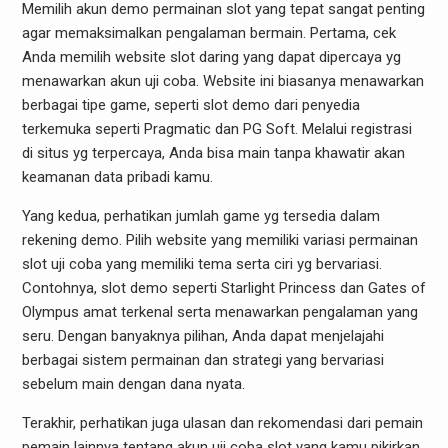
Memilih akun demo permainan slot yang tepat sangat penting
agar memaksimalkan pengalaman bermain. Pertama, cek
Anda memilih website slot daring yang dapat dipercaya yg
menawarkan akun uji coba. Website ini biasanya menawarkan
berbagai tipe game, seperti slot demo dari penyedia
terkemuka seperti Pragmatic dan PG Soft. Melalui registrasi
di situs yg terpercaya, Anda bisa main tanpa khawatir akan
keamanan data pribadi kamu.
Yang kedua, perhatikan jumlah game yg tersedia dalam
rekening demo. Pilih website yang memiliki variasi permainan
slot uji coba yang memiliki tema serta ciri yg bervariasi.
Contohnya, slot demo seperti Starlight Princess dan Gates of
Olympus amat terkenal serta menawarkan pengalaman yang
seru. Dengan banyaknya pilihan, Anda dapat menjelajahi
berbagai sistem permainan dan strategi yang bervariasi
sebelum main dengan dana nyata.
Terakhir, perhatikan juga ulasan dan rekomendasi dari pemain
pemain lainnya tentang akun uji coba slot yang kamu pikirkan.