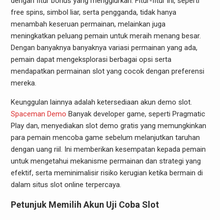
dengan fitur bonus yang menggiurkan. Fitur-fitur ini, seperti
free spins, simbol liar, serta pengganda, tidak hanya
menambah keseruan permainan, melainkan juga
meningkatkan peluang pemain untuk meraih menang besar.
Dengan banyaknya banyaknya variasi permainan yang ada,
pemain dapat mengeksplorasi berbagai opsi serta
mendapatkan permainan slot yang cocok dengan preferensi
mereka.
Keunggulan lainnya adalah ketersediaan akun demo slot.
Spaceman Demo
Banyak developer game, seperti Pragmatic
Play dan, menyediakan slot demo gratis yang memungkinkan
para pemain mencoba game sebelum melanjutkan taruhan
dengan uang riil. Ini memberikan kesempatan kepada pemain
untuk mengetahui mekanisme permainan dan strategi yang
efektif, serta meminimalisir risiko kerugian ketika bermain di
dalam situs slot online terpercaya.
Petunjuk Memilih Akun Uji Coba Slot