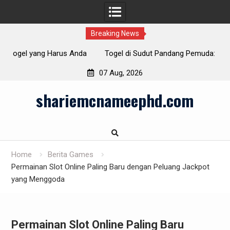
Breaking News
da
Togel di Sudut Pandang Pemuda: Kecenderungan Terbaru
M
dan Konsekuensinya
07 Aug, 2026
Skip
shariemcnameephd.com
to
content
Home
Berita Games
Permainan Slot Online Paling Baru dengan Peluang Jackpot
yang Menggoda
Permainan Slot Online Paling Baru