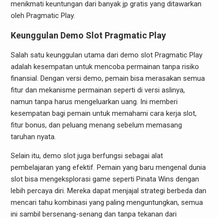
menikmati keuntungan dari banyak jp gratis yang ditawarkan
oleh Pragmatic Play.
Keunggulan Demo Slot Pragmatic Play
Salah satu keunggulan utama dari demo slot Pragmatic Play
adalah kesempatan untuk mencoba permainan tanpa risiko
finansial. Dengan versi demo, pemain bisa merasakan semua
fitur dan mekanisme permainan seperti di versi aslinya,
namun tanpa harus mengeluarkan uang. Ini memberi
kesempatan bagi pemain untuk memahami cara kerja slot,
fitur bonus, dan peluang menang sebelum memasang
taruhan nyata.
Selain itu, demo slot juga berfungsi sebagai alat
pembelajaran yang efektif. Pemain yang baru mengenal dunia
slot bisa mengeksplorasi game seperti Pinata Wins dengan
lebih percaya diri. Mereka dapat menjajal strategi berbeda dan
mencari tahu kombinasi yang paling menguntungkan, semua
ini sambil bersenang-senang dan tanpa tekanan dari