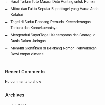
Hasil Terkini Toto Macau: Data Penting untuk Pemain
Mitos dan Fakta Seputar Bupatitogel yang Harus Anda
Ketahui
Togel di Sudut Pandang Pemuda: Kecenderungan
Terbaru dan Konsekuensinya
Mengetahui SuperTogel: Kesempatan dan Strategi di
Dunia Dalam Jaringan
Meneliti Signifikasi di Belakang Nomor: Penyelidikan
Dewi empat dimensi
Recent Comments
No comments to show.
Archives