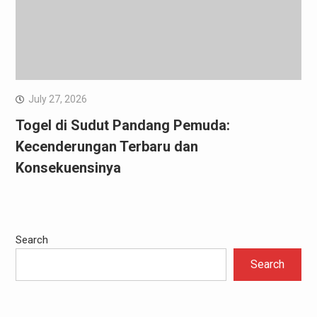
July 27, 2026
Togel di Sudut Pandang Pemuda:
Kecenderungan Terbaru dan
Konsekuensinya
Search
Search