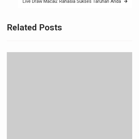
Live Draw Macau: Rahasia Sukses Taruhan Anda
Related Posts