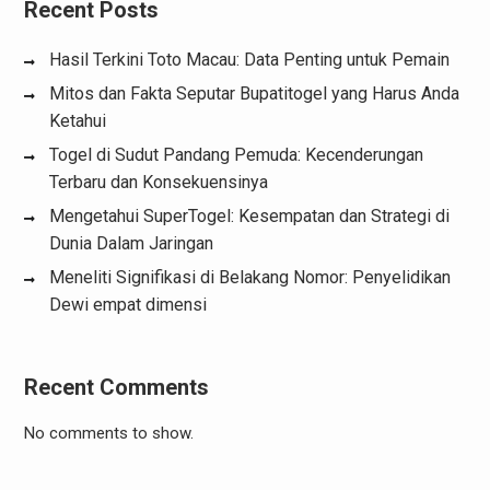
Recent Posts
Hasil Terkini Toto Macau: Data Penting untuk Pemain
Mitos dan Fakta Seputar Bupatitogel yang Harus Anda
Ketahui
Togel di Sudut Pandang Pemuda: Kecenderungan
Terbaru dan Konsekuensinya
Mengetahui SuperTogel: Kesempatan dan Strategi di
Dunia Dalam Jaringan
Meneliti Signifikasi di Belakang Nomor: Penyelidikan
Dewi empat dimensi
Recent Comments
No comments to show.