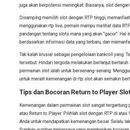
juga akan berpotensi meningkat. Biasanya, slot denga
Disamping memilih slot dengan RTP tinggi, memanfaatka
menggunakan rtp live, pemain mampu melihat data RT
pandangan tentang slots mana yang akan "gacor". Ha
berdasarkan informasi data yang terbaru, dan memanf
Tak kalah krusial sebagai pengelolaan bankroll yang.
tersebut. Hindari tergoda melakukan berlanjut bertaruh
permainan slot ialah untuk bersenang-senang. Mengguna
untuk meraih kemenangan di rtp slot akan semakin ber
Tips dan Bocoran Return to Player Slo
Kemenangan dalam permainan slot sangat tergantung p
atau Return to Player. Pilihlah slot dengan RTP di ata
Anda untuk mendapatkan kemenangan besar. Selalu laku
Sumber-sumber terpercaya yang memberikan bocoran R