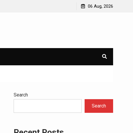
i di
Hasil Terkini Toto Macau: Data Penting untuk Pemain
06 Aug, 2026
Search
Search
Recent Posts