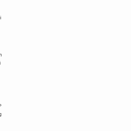
i
n
i
P
g