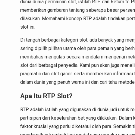
dunia dunia permainan slot, istilah RTP dan Return to 
memberikan gambaran tentang seberapa besar persent
dilakukan. Memahami konsep RTP adalah tindakan per
slot ini.
Di tengah berbagai kategori slot, ada banyak yang men
sering dipilih pilihan utama oleh para pemain yang ber
membahas mengulas secara mendalam mengenai mekani
slot dari berbagai penyedia. Kami pun akan juga menel
pragmatic dan slot gacor, serta memberikan informasi te
dalam dunia yang penuh warna ini dan cari tahu metode 
Apa Itu RTP Slot?
RTP adalah istilah yang digunakan di dunia judi untuk
partisipan dari keseluruhan bet yang dilakukan. Dalam
faktor krusial yang perlu diketahui oleh para. Semaki
mendapatkan kembali lagi modal yang mereka yang inv