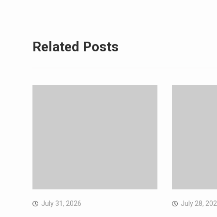
Related Posts
July 31, 2026
July 28, 20