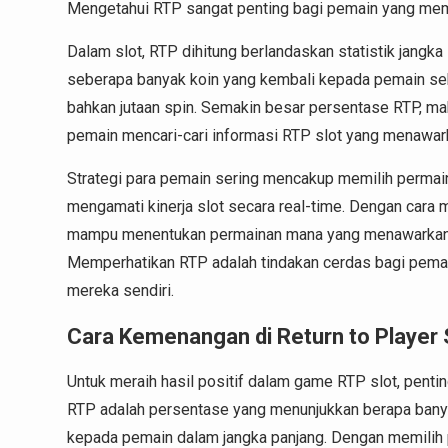
Mengetahui RTP sangat penting bagi pemain yang me
Dalam slot, RTP dihitung berlandaskan statistik jan
seberapa banyak koin yang kembali kepada pemain seba
bahkan jutaan spin. Semakin besar persentase RTP, ma
pemain mencari-cari informasi RTP slot yang menawarka
Strategi para pemain sering mencakup memilih permain
mengamati kinerja slot secara real-time. Dengan cara m
mampu menentukan permainan mana yang menawarkan 
Memperhatikan RTP adalah tindakan cerdas bagi pema
mereka sendiri.
Cara Kemenangan di Return to Player 
Untuk meraih hasil positif dalam game RTP slot, pentin
RTP adalah persentase yang menunjukkan berapa banya
kepada pemain dalam jangka panjang. Dengan memilih 