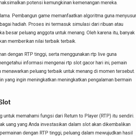
maksimalkan potensi kemungkinan kemenangan mereka.
gka lama. Pembangun game memanfaatkan algoritma guna menyusu
gai hadiah. Proses ini termasuk simulasi dari ribuan atau
ka besar peluang anggota untuk menang. Oleh karena itu, banyak
n memberikan nilai terbaik terbaik.
an dengan RTP tinggi, serta menggunakan rtp live guna
engetahui informasi mengenai rtp slot gacor hari ini, pemain
menawarkan peluang terbaik untuk menang di momen tersebut.
in yang ingin meningkatkan meningkatkan pengalaman bermain
Slot
g untuk memahami fungsi dari Return to Player (RTP) itu sendiri.
k uang yang Anda investasikan dalam slot akan dikembalikan
permainan dengan RTP tinggi, peluang dalam mewujudkan hasil