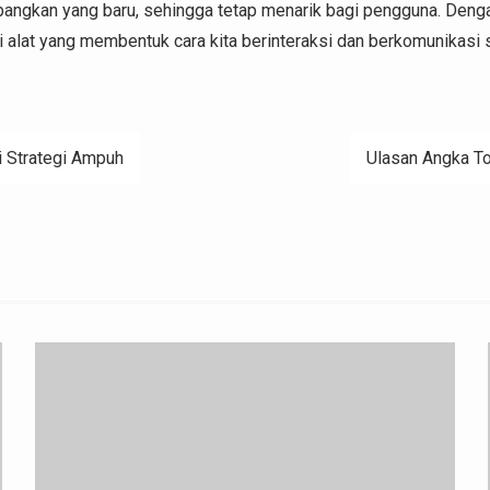
angkan yang baru, sehingga tetap menarik bagi pengguna. Denga
di alat yang membentuk cara kita berinteraksi dan berkomunikasi 
i Strategi Ampuh
Ulasan Angka To