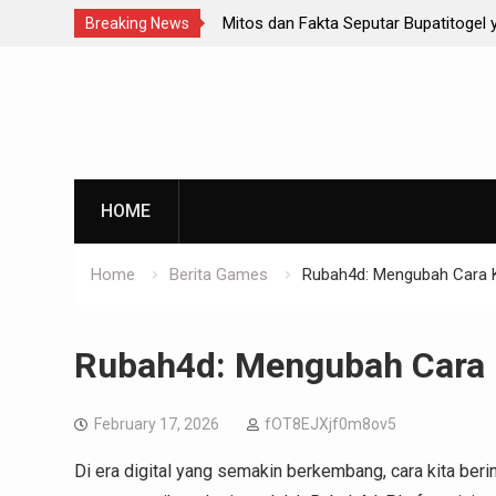
upatitogel yang Harus Anda
Togel di Sudut Pandang Pemuda: Ke
Breaking News
Terbaru dan Konsekuensinya
Skip
to
content
HOME
Home
Berita Games
Rubah4d: Mengubah Cara Ki
Rubah4d: Mengubah Cara K
February 17, 2026
fOT8EJXjf0m8ov5
Di era digital yang semakin berkembang, cara kita beri