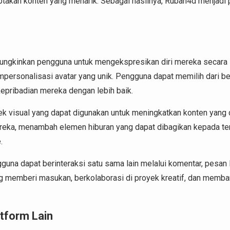
takan konten yang menarik. Sebagai hasilnya, Rubah4d menjadi p
gkinkan pengguna untuk mengekspresikan diri mereka secara lebi
sonalisasi avatar yang unik. Pengguna dapat memilih dari berb
epribadian mereka dengan lebih baik.
ek visual yang dapat digunakan untuk meningkatkan konten yang d
eka, menambah elemen hiburan yang dapat dibagikan kepada tem
.
gguna dapat berinteraksi satu sama lain melalui komentar, pesan 
g memberi masukan, berkolaborasi di proyek kreatif, dan memban
tform Lain