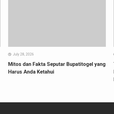
July 28, 2026
Mitos dan Fakta Seputar Bupatitogel yang
Harus Anda Ketahui