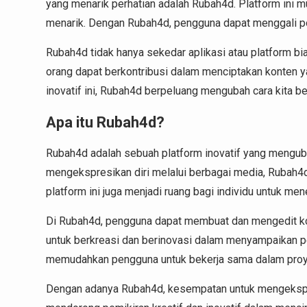
yang menarik perhatian adalah Rubah4d. Platform ini mu
menarik. Dengan Rubah4d, pengguna dapat menggali po
Rubah4d tidak hanya sekedar aplikasi atau platform b
orang dapat berkontribusi dalam menciptakan konten 
inovatif ini, Rubah4d berpeluang mengubah cara kita be
Apa itu Rubah4d?
Rubah4d adalah sebuah platform inovatif yang mengubah
mengekspresikan diri melalui berbagai media, Rubah4d
platform ini juga menjadi ruang bagi individu untuk m
Di Rubah4d, pengguna dapat membuat dan mengedit kont
untuk berkreasi dan berinovasi dalam menyampaikan pe
memudahkan pengguna untuk bekerja sama dalam pro
Dengan adanya Rubah4d, kesempatan untuk mengekspresi