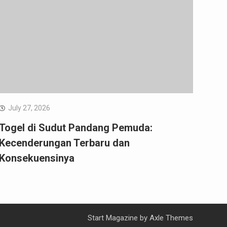
July 27, 2026
Togel di Sudut Pandang Pemuda:
Kecenderungan Terbaru dan
Konsekuensinya
Start Magazine by
Axle Themes