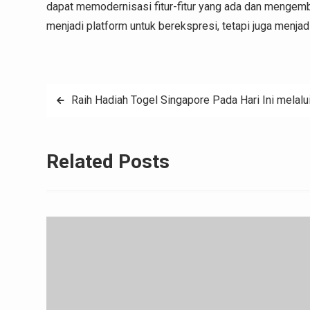
dapat memodernisasi fitur-fitur yang ada dan mengemb
menjadi platform untuk berekspresi, tetapi juga menja
Post
Raih Hadiah Togel Singapore Pada Hari Ini melalu
navigation
Related Posts