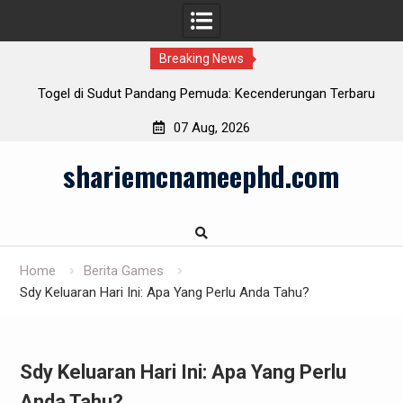
Breaking News
da
Togel di Sudut Pandang Pemuda: Kecenderungan Terbaru
M
dan Konsekuensinya
07 Aug, 2026
Skip
shariemcnameephd.com
to
content
Home
Berita Games
Sdy Keluaran Hari Ini: Apa Yang Perlu Anda Tahu?
Sdy Keluaran Hari Ini: Apa Yang Perlu
Anda Tahu?