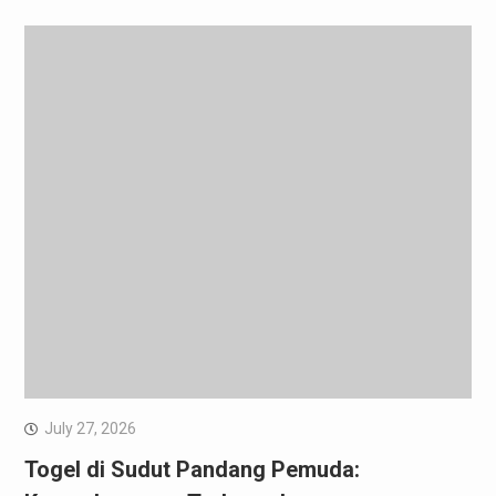
July 27, 2026
Togel di Sudut Pandang Pemuda: