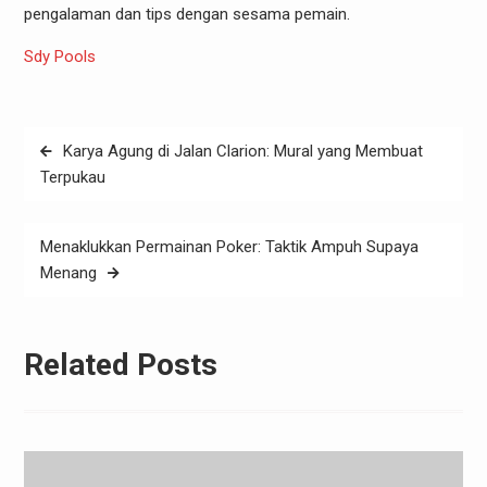
pengalaman dan tips dengan sesama pemain.
Sdy Pools
Post
Karya Agung di Jalan Clarion: Mural yang Membuat
navigation
Terpukau
Menaklukkan Permainan Poker: Taktik Ampuh Supaya
Menang
Related Posts