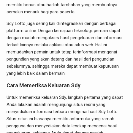
memiliki bonus atau hadiah tambahan yang membuatnya
semakin menarik bagi para peserta.
Sdy Lotto juga sering kali diintegrasikan dengan berbagai
platform online. Dengan kemajuan teknologi, pemain dapat
dengan mudah mengakses hasil pengeluaran dan informasi
terkait lainnya melalui aplikasi atau situs web. Hal ini
memudahkan pemain untuk tetap terinformasi mengenai
pengundian yang akan datang dan hasil dari pengundian
sebelumnya, sehingga mereka dapat membuat keputusan
yang lebih baik dalam bermain.
Cara Memeriksa Keluaran Sdy
Untuk memeriksa keluaran Sdy, langkah pertama yang dapat
Anda lakukan adalah mengunjungi situs resmi yang
menyediakan informasi terbaru mengenai hasil Sdy Lotto.
Situs-situs ini biasanya memiliki antarmuka yang ramah
pengguna dan menyediakan data lengkap mengenai hasil