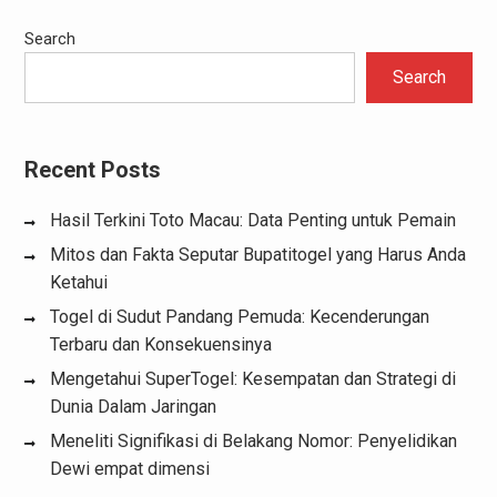
Search
Search
Recent Posts
Hasil Terkini Toto Macau: Data Penting untuk Pemain
Mitos dan Fakta Seputar Bupatitogel yang Harus Anda
Ketahui
Togel di Sudut Pandang Pemuda: Kecenderungan
Terbaru dan Konsekuensinya
Mengetahui SuperTogel: Kesempatan dan Strategi di
Dunia Dalam Jaringan
Meneliti Signifikasi di Belakang Nomor: Penyelidikan
Dewi empat dimensi