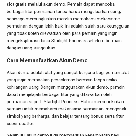
slot gratis melalui akun demo. Pemain dapat mencoba
berbagai fitur permainan tanpa harus mengeluarkan uang,
sehingga memungkinkan mereka memahami mekanisme
permainan dengan lebih baik. Ini adalah salah satu keunggulan
yang tidak boleh dilewatkan oleh para pemain yang ingin
mengeksplorasi dunia Starlight Princess sebelum bermain
dengan uang sungguhan.
Cara Memanfaatkan Akun Demo
Akun demo adalah alat yang sangat berguna bagi pemain slot
yang ingin merasakan pengalaman bermain tanpa risiko
kehilangan uang. Dengan menggunakan akun demo, pemain
dapat menjelajahi berbagai fitur yang ditawarkan oleh
permainan seperti Starlight Princess. Hal ini memungkinkan
pemain untuk memahami mekanisme permainan, mengenali
simbol yang berharga, dan belajar tentang bonus serta fitur
super scatter.
Selain itu, akun demo juga memberikan kesempatan bagi