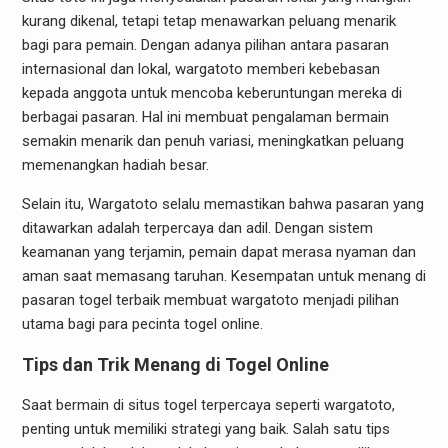
kurang dikenal, tetapi tetap menawarkan peluang menarik
bagi para pemain. Dengan adanya pilihan antara pasaran
internasional dan lokal, wargatoto memberi kebebasan
kepada anggota untuk mencoba keberuntungan mereka di
berbagai pasaran. Hal ini membuat pengalaman bermain
semakin menarik dan penuh variasi, meningkatkan peluang
memenangkan hadiah besar.
Selain itu, Wargatoto selalu memastikan bahwa pasaran yang
ditawarkan adalah terpercaya dan adil. Dengan sistem
keamanan yang terjamin, pemain dapat merasa nyaman dan
aman saat memasang taruhan. Kesempatan untuk menang di
pasaran togel terbaik membuat wargatoto menjadi pilihan
utama bagi para pecinta togel online.
Tips dan Trik Menang di Togel Online
Saat bermain di situs togel terpercaya seperti wargatoto,
penting untuk memiliki strategi yang baik. Salah satu tips