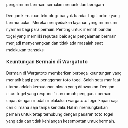
pengalaman bermain semakin menarik dan beragam.
Dengan kemajuan teknologi, banyak bandar togel online yang
bermunculan. Mereka menyediakan layanan yang aman dan
nyaman bagi para pemain. Penting untuk memilih bandar
togel yang memiliki reputasi baik agar pengalaman bermain
menjadi menyenangkan dan tidak ada masalah saat
melakukan transaksi.
Keuntungan Bermain di Wargatoto
Bermain di Wargatoto memberikan berbagai keuntungan yang
menarik bagi para penggemar toto togel. Salah satu manfaat
utama adalah kemudahan akses yang ditawarkan. Dengan
situs togel yang responsif dan ramah pengguna, pemain
dapat dengan mudah melakukan wargatoto login kapan saja
dan di mana saja tanpa kendala. Hal ini memungkinkan
pemain untuk tetap terhubung dengan pasaran toto togel
yang ada dan tidak kehilangan kesempatan untuk bermain.