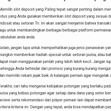
Memilih slot deposit yang Paling tepat sangat penting dalam m
situs yang Anda gunakan memberikan slot deposit yang sesuai da
Indosat atau setoran Tri. Ini akan sangat menjamin bahwa transa
ragu untuk membandingkan berbagai berbagai platform permainan
kebutuhan anda anda.
Selain, jangan lupa untuk memperhatikan juga jenis penawaran yan
mungkin memberikan hadiah spesial untuk setoran pulsa, atau ba
dapat main menggunakan jumlah yang lebih lebih kecil. Jangan lup
sehingga Anda terhindar dari promosi yang kurang kurang mengunt
dan memiliki rekam jejak baik di kalangan pemain agar mengelak
Terakhir, cari tahu mengenai kebijakan potongan yang berlaku pada
pulsa yang bebas potongan agar setiap dana dana yang setor ben
review serta rekomendasi dari player pemain lain dapat memba
kriteria kriteria ini. Dengan yang tepat, anda bisa mendapatkan p