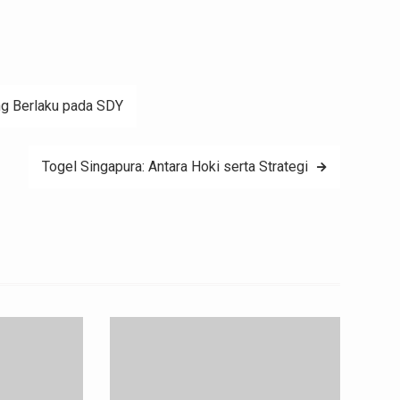
ng Berlaku pada SDY
Togel Singapura: Antara Hoki serta Strategi