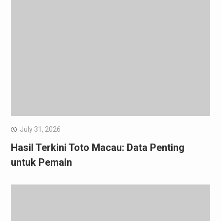
July 31, 2026
Hasil Terkini Toto Macau: Data Penting
untuk Pemain