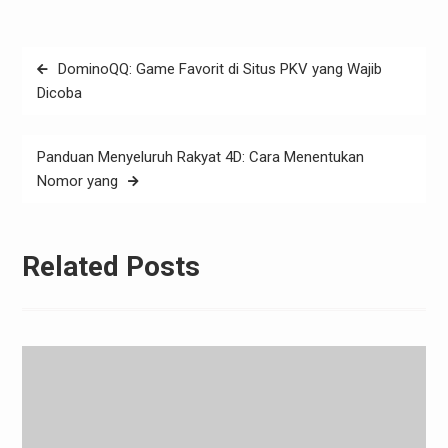
Post
DominoQQ: Game Favorit di Situs PKV yang Wajib
navigation
Dicoba
Panduan Menyeluruh Rakyat 4D: Cara Menentukan
Nomor yang
Related Posts