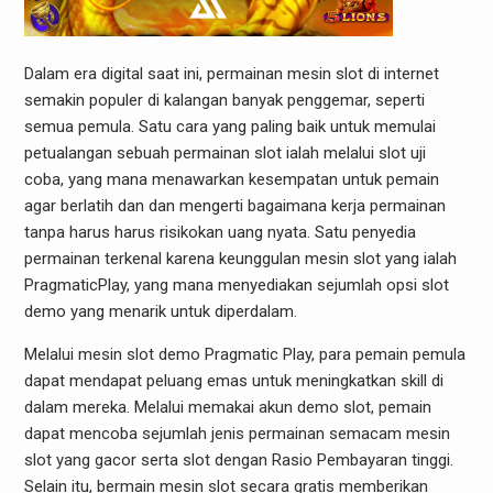
Dalam era digital saat ini, permainan mesin slot di internet
semakin populer di kalangan banyak penggemar, seperti
semua pemula. Satu cara yang paling baik untuk memulai
petualangan sebuah permainan slot ialah melalui slot uji
coba, yang mana menawarkan kesempatan untuk pemain
agar berlatih dan dan mengerti bagaimana kerja permainan
tanpa harus harus risikokan uang nyata. Satu penyedia
permainan terkenal karena keunggulan mesin slot yang ialah
PragmaticPlay, yang mana menyediakan sejumlah opsi slot
demo yang menarik untuk diperdalam.
Melalui mesin slot demo Pragmatic Play, para pemain pemula
dapat mendapat peluang emas untuk meningkatkan skill di
dalam mereka. Melalui memakai akun demo slot, pemain
dapat mencoba sejumlah jenis permainan semacam mesin
slot yang gacor serta slot dengan Rasio Pembayaran tinggi.
Selain itu, bermain mesin slot secara gratis memberikan