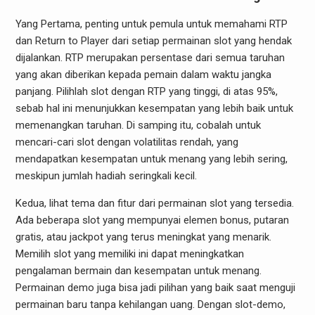
Yang Pertama, penting untuk pemula untuk memahami RTP
dan Return to Player dari setiap permainan slot yang hendak
dijalankan. RTP merupakan persentase dari semua taruhan
yang akan diberikan kepada pemain dalam waktu jangka
panjang. Pilihlah slot dengan RTP yang tinggi, di atas 95%,
sebab hal ini menunjukkan kesempatan yang lebih baik untuk
memenangkan taruhan. Di samping itu, cobalah untuk
mencari-cari slot dengan volatilitas rendah, yang
mendapatkan kesempatan untuk menang yang lebih sering,
meskipun jumlah hadiah seringkali kecil.
Kedua, lihat tema dan fitur dari permainan slot yang tersedia.
Ada beberapa slot yang mempunyai elemen bonus, putaran
gratis, atau jackpot yang terus meningkat yang menarik.
Memilih slot yang memiliki ini dapat meningkatkan
pengalaman bermain dan kesempatan untuk menang.
Permainan demo juga bisa jadi pilihan yang baik saat menguji
permainan baru tanpa kehilangan uang. Dengan slot-demo,