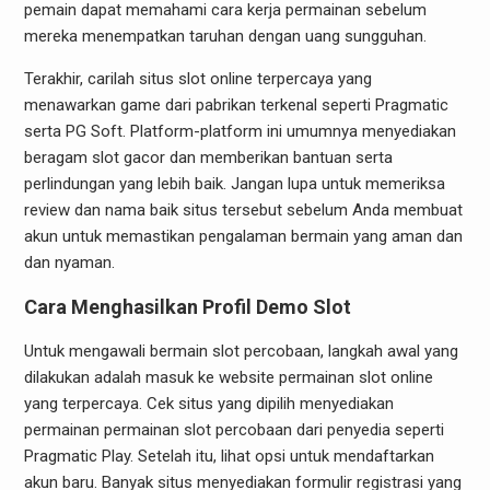
pemain dapat memahami cara kerja permainan sebelum
mereka menempatkan taruhan dengan uang sungguhan.
Terakhir, carilah situs slot online terpercaya yang
menawarkan game dari pabrikan terkenal seperti Pragmatic
serta PG Soft. Platform-platform ini umumnya menyediakan
beragam slot gacor dan memberikan bantuan serta
perlindungan yang lebih baik. Jangan lupa untuk memeriksa
review dan nama baik situs tersebut sebelum Anda membuat
akun untuk memastikan pengalaman bermain yang aman dan
dan nyaman.
Cara Menghasilkan Profil Demo Slot
Untuk mengawali bermain slot percobaan, langkah awal yang
dilakukan adalah masuk ke website permainan slot online
yang terpercaya. Cek situs yang dipilih menyediakan
permainan permainan slot percobaan dari penyedia seperti
Pragmatic Play. Setelah itu, lihat opsi untuk mendaftarkan
akun baru. Banyak situs menyediakan formulir registrasi yang