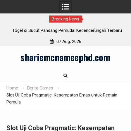
Breaking News
da
Togel di Sudut Pandang Pemuda: Kecenderungan Terbaru
M
dan Konsekuensinya
07 Aug, 2026
Skip
shariemcnameephd.com
to
content
Home
Berita Games
Slot Uji Coba Pragmatic: Kesempatan Emas untuk Pemain
Pemula
Slot Uji Coba Pragmatic: Kesempatan