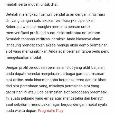
mudah serta mudah untuk diisi.
Setelah melengkapi formulir pendaftaran dengan informasi
diri yang dengan sah, lakukan verifikasi jika diperlukan.
Beberapa website mungkin meminta pemain untuk
memverifikasi profil dari surat elektronik atau no telepon.
Sesudah tahapan verifikasi berakhir, Anda biasanya akan
langsung mendapatkan akses menuju akun demo permainan
slot yang memungkinkan Anda agar bermain tanpa perlu perlu
mengeluarkan modal.
Dengan profil percobaan permainan slot yang aktif berjalan,
anda dapat memulai menjelajahi berbagai game permainan
slot online. anda bisa mencoba beraneka tema dan ciri khas
dari slot percobaan yang, misalnya permainan slot yang
gacor hari ini atau juga permainan slot percobaan pragmatik.
Ini suatu peluang yang emas agar mengetahui dan berlatih
saat sebelum memutuskan agar berjudi dengan modal nyata
pada waktu depan.
Pragmatic Play