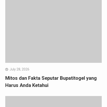
July 28, 2026
Mitos dan Fakta Seputar Bupatitogel yang
Harus Anda Ketahui