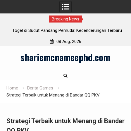
Breaking News
da
Togel di Sudut Pandang Pemuda: Kecenderungan Terbaru
M
dan Konsekuensinya
08 Aug, 2026
Skip
shariemcnameephd.com
to
content
Home
Berita Games
Strategi Terbaik untuk Menang di Bandar QQ PKV
Strategi Terbaik untuk Menang di Bandar
QQ PKV