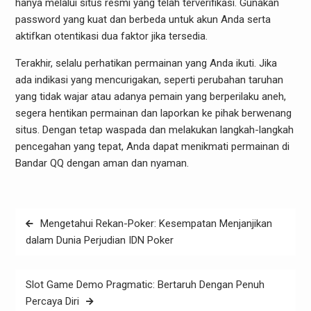
hanya melalui situs resmi yang telah terverifikasi. Gunakan
password yang kuat dan berbeda untuk akun Anda serta
aktifkan otentikasi dua faktor jika tersedia.
Terakhir, selalu perhatikan permainan yang Anda ikuti. Jika
ada indikasi yang mencurigakan, seperti perubahan taruhan
yang tidak wajar atau adanya pemain yang berperilaku aneh,
segera hentikan permainan dan laporkan ke pihak berwenang
situs. Dengan tetap waspada dan melakukan langkah-langkah
pencegahan yang tepat, Anda dapat menikmati permainan di
Bandar QQ dengan aman dan nyaman.
Post
Mengetahui Rekan-Poker: Kesempatan Menjanjikan
navigation
dalam Dunia Perjudian IDN Poker
Slot Game Demo Pragmatic: Bertaruh Dengan Penuh
Percaya Diri