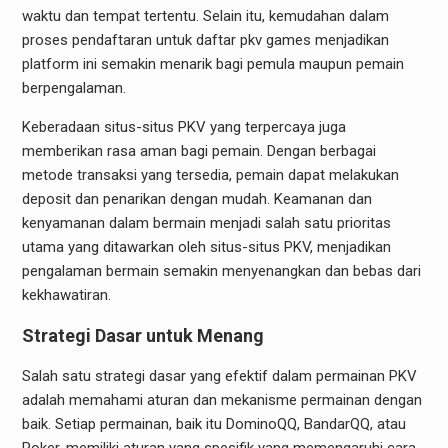
waktu dan tempat tertentu. Selain itu, kemudahan dalam
proses pendaftaran untuk daftar pkv games menjadikan
platform ini semakin menarik bagi pemula maupun pemain
berpengalaman.
Keberadaan situs-situs PKV yang terpercaya juga
memberikan rasa aman bagi pemain. Dengan berbagai
metode transaksi yang tersedia, pemain dapat melakukan
deposit dan penarikan dengan mudah. Keamanan dan
kenyamanan dalam bermain menjadi salah satu prioritas
utama yang ditawarkan oleh situs-situs PKV, menjadikan
pengalaman bermain semakin menyenangkan dan bebas dari
kekhawatiran.
Strategi Dasar untuk Menang
Salah satu strategi dasar yang efektif dalam permainan PKV
adalah memahami aturan dan mekanisme permainan dengan
baik. Setiap permainan, baik itu DominoQQ, BandarQQ, atau