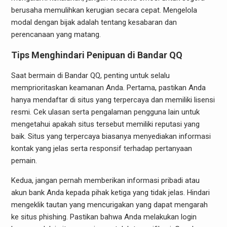
berusaha memulihkan kerugian secara cepat. Mengelola
modal dengan bijak adalah tentang kesabaran dan
perencanaan yang matang.
Tips Menghindari Penipuan di Bandar QQ
Saat bermain di Bandar QQ, penting untuk selalu
memprioritaskan keamanan Anda. Pertama, pastikan Anda
hanya mendaftar di situs yang terpercaya dan memiliki lisensi
resmi. Cek ulasan serta pengalaman pengguna lain untuk
mengetahui apakah situs tersebut memiliki reputasi yang
baik. Situs yang terpercaya biasanya menyediakan informasi
kontak yang jelas serta responsif terhadap pertanyaan
pemain.
Kedua, jangan pernah memberikan informasi pribadi atau
akun bank Anda kepada pihak ketiga yang tidak jelas. Hindari
mengeklik tautan yang mencurigakan yang dapat mengarah
ke situs phishing. Pastikan bahwa Anda melakukan login