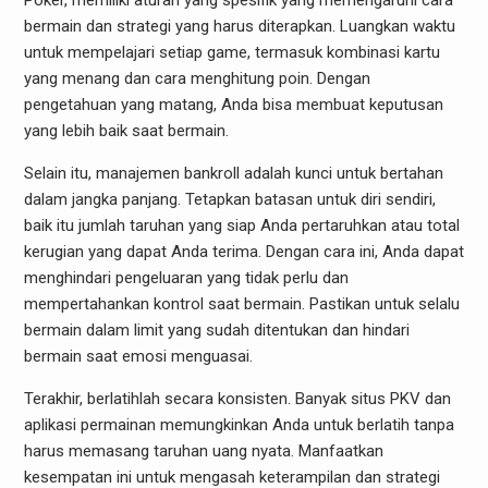
Poker, memiliki aturan yang spesifik yang memengaruhi cara
bermain dan strategi yang harus diterapkan. Luangkan waktu
untuk mempelajari setiap game, termasuk kombinasi kartu
yang menang dan cara menghitung poin. Dengan
pengetahuan yang matang, Anda bisa membuat keputusan
yang lebih baik saat bermain.
Selain itu, manajemen bankroll adalah kunci untuk bertahan
dalam jangka panjang. Tetapkan batasan untuk diri sendiri,
baik itu jumlah taruhan yang siap Anda pertaruhkan atau total
kerugian yang dapat Anda terima. Dengan cara ini, Anda dapat
menghindari pengeluaran yang tidak perlu dan
mempertahankan kontrol saat bermain. Pastikan untuk selalu
bermain dalam limit yang sudah ditentukan dan hindari
bermain saat emosi menguasai.
Terakhir, berlatihlah secara konsisten. Banyak situs PKV dan
aplikasi permainan memungkinkan Anda untuk berlatih tanpa
harus memasang taruhan uang nyata. Manfaatkan
kesempatan ini untuk mengasah keterampilan dan strategi