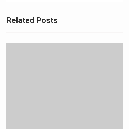
Related Posts