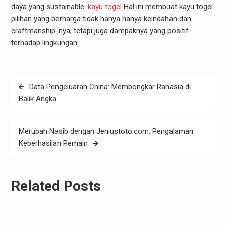
daya yang sustainable.
kayu togel
Hal ini membuat kayu togel
pilihan yang berharga tidak hanya hanya keindahan dan
craftmanship-nya, tetapi juga dampaknya yang positif
terhadap lingkungan.
Post
Data Pengeluaran China: Membongkar Rahasia di
navigation
Balik Angka
Merubah Nasib dengan Jeniustoto.com: Pengalaman
Keberhasilan Pemain
Related Posts