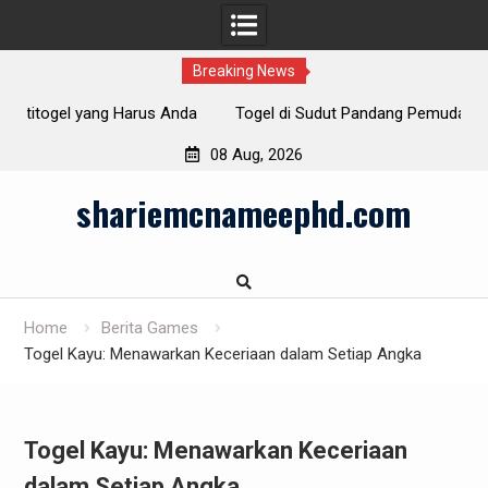
Breaking News
da
Togel di Sudut Pandang Pemuda: Kecenderungan Terbaru
M
dan Konsekuensinya
08 Aug, 2026
Skip
shariemcnameephd.com
to
content
Home
Berita Games
Togel Kayu: Menawarkan Keceriaan dalam Setiap Angka
Togel Kayu: Menawarkan Keceriaan
dalam Setiap Angka