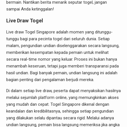
bermain. Nantikan berita menarik seputar togel, jangan
sampai Anda ketinggalan!
Live Draw Togel
Live draw Togel Singapore adalah momen yang ditunggu-
tunggu bagi para pecinta togel dari seluruh dunia. Setiap
malam, pengundian undian diselenggarakan secara langsung,
memberikan kesempatan kepada pemain untuk melihat
secara real-time nomor yang keluar. Proses ini bukan hanya
menambah keseruan, tetapi juga memberi transparansi pada
hasil undian. Bagi banyak pemain, undian langsung ini adalah
bagian penting dari pengalaman berjudi mereka.
Di dalam setiap live draw, peserta dapat menyaksikan hasilnya
melalui sejumlah platform online, yang memungkinkan akses
yang mudah dan cepat. Togel Singapore dikenal dengan
keandalan dan kredibilitasnya, sehingga setiap pengundian
yang dilakukan selalu dipantau secara rigid. Melalui adanya
undian langsung, pemain bisa langsung memeriksa jika angka