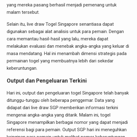
yang mereka pasang berhasil menjadi pemenang untuk
malam tersebut.
Selain itu, live draw Togel Singapore senantiasa dapat
digunakan sebagai alat analisis untuk para pemain. Dengan
cara memantau hasil-hasil yang lalu, mereka dapat
melakukan evaluasi dan menebak angka-angka yang keluar di
masa mendatang. Hal ini menambah dimensi strategis pada
permainan togel yang membuatnya lebih dari sekedar
keberuntungan.
Output dan Pengeluaran Terkini
Hari ini, output dan pengeluaran togel Singapore telah banyak
ditunggu-tunggu oleh beberapa penggemar. Data yang
didapat dari live draw SGP memberikan informasi terkini
mengenai angka-angka yang ditarik. Malam ini, togel
Singapore menampilkan berbagai nomor yang dapat menjadi
referensi bagi para pemain. Output SGP hari ini meneguhkan