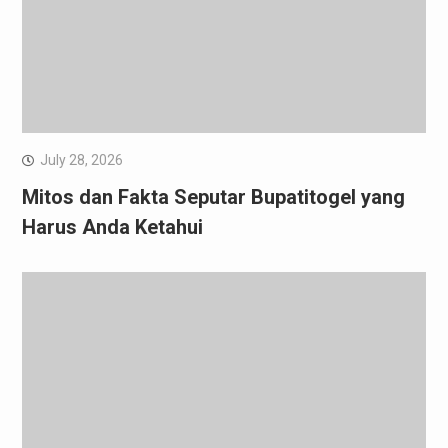
July 28, 2026
Mitos dan Fakta Seputar Bupatitogel yang
Harus Anda Ketahui