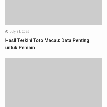
July 31, 2026
Hasil Terkini Toto Macau: Data Penting
untuk Pemain