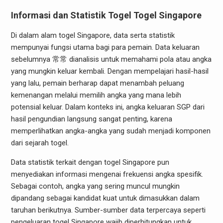
Informasi dan Statistik Togel Togel Singapore
Di dalam alam togel Singapore, data serta statistik
mempunyai fungsi utama bagi para pemain. Data keluaran
sebelumnya 常常 dianalisis untuk memahami pola atau angka
yang mungkin keluar kembali. Dengan mempelajari hasil-hasil
yang lalu, pemain berharap dapat menambah peluang
kemenangan melalui memilih angka yang mana lebih
potensial keluar. Dalam konteks ini, angka keluaran SGP dari
hasil pengundian langsung sangat penting, karena
memperlihatkan angka-angka yang sudah menjadi komponen
dari sejarah togel.
Data statistik terkait dengan togel Singapore pun
menyediakan informasi mengenai frekuensi angka spesifik.
Sebagai contoh, angka yang sering muncul mungkin
dipandang sebagai kandidat kuat untuk dimasukkan dalam
taruhan berikutnya. Sumber-sumber data terpercaya seperti
pengeluaran togel Singapore wajib diperhitungkan untuk