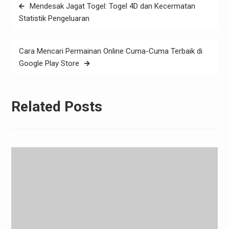
Post
Mendesak Jagat Togel: Togel 4D dan Kecermatan
navigation
Statistik Pengeluaran
Cara Mencari Permainan Online Cuma-Cuma Terbaik di
Google Play Store
Related Posts