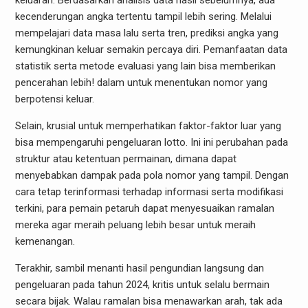
keluaran. Berdasarkan analisis data hasil sebelumnya, ada
kecenderungan angka tertentu tampil lebih sering. Melalui
mempelajari data masa lalu serta tren, prediksi angka yang
kemungkinan keluar semakin percaya diri. Pemanfaatan data
statistik serta metode evaluasi yang lain bisa memberikan
pencerahan lebih! dalam untuk menentukan nomor yang
berpotensi keluar.
Selain, krusial untuk memperhatikan faktor-faktor luar yang
bisa mempengaruhi pengeluaran lotto. Ini ini perubahan pada
struktur atau ketentuan permainan, dimana dapat
menyebabkan dampak pada pola nomor yang tampil. Dengan
cara tetap terinformasi terhadap informasi serta modifikasi
terkini, para pemain petaruh dapat menyesuaikan ramalan
mereka agar meraih peluang lebih besar untuk meraih
kemenangan.
Terakhir, sambil menanti hasil pengundian langsung dan
pengeluaran pada tahun 2024, kritis untuk selalu bermain
secara bijak. Walau ramalan bisa menawarkan arah, tak ada