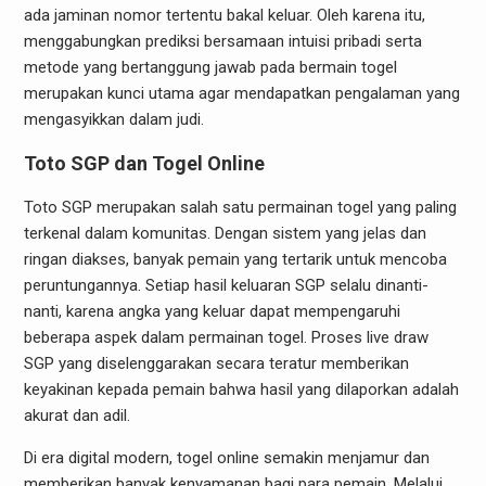
ada jaminan nomor tertentu bakal keluar. Oleh karena itu,
menggabungkan prediksi bersamaan intuisi pribadi serta
metode yang bertanggung jawab pada bermain togel
merupakan kunci utama agar mendapatkan pengalaman yang
mengasyikkan dalam judi.
Toto SGP dan Togel Online
Toto SGP merupakan salah satu permainan togel yang paling
terkenal dalam komunitas. Dengan sistem yang jelas dan
ringan diakses, banyak pemain yang tertarik untuk mencoba
peruntungannya. Setiap hasil keluaran SGP selalu dinanti-
nanti, karena angka yang keluar dapat mempengaruhi
beberapa aspek dalam permainan togel. Proses live draw
SGP yang diselenggarakan secara teratur memberikan
keyakinan kepada pemain bahwa hasil yang dilaporkan adalah
akurat dan adil.
Di era digital modern, togel online semakin menjamur dan
memberikan banyak kenyamanan bagi para pemain. Melalui