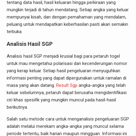
tentang data hasil, hasil keluaran hingga perkiraan yang
mungkin terjadi di tahun mendatang. Setiap angka yang keluar
mempunyai kisah, dan dengan pemahaman yang mendalam,
peluang untuk mendapatkan keberhasilan pasti akan semakin
terbuka.
Analisis Hasil SGP
Analisis hasil SGP menjadi krusial bagi para petaruh togel
untuk mau mengetahui polarisasi dan kecenderungan nomor
yang kerap keluar. Setiap hasil pengeluaran menyuguhkan
informasi penting yang dapat dipergunakan untuk ramalan di
masa yang akan datang.
Result Sgp
angka-angka yang telah
keluar sebelumnya, petaruh dapat berusaha mengidentifikasi
ciri khas spesifik yang mungkin muncul pada hasil-hasil
berikutnya.
Salah satu metode cara untuk menganalisis pengeluaran SGP
adalah melalui merekam angka-angka yang muncul selama
periode tertentu, baik harian maupun mingguan. Informasi ini