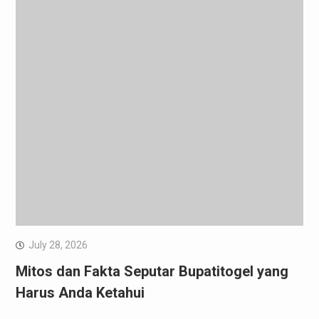
July 28, 2026
Mitos dan Fakta Seputar Bupatitogel yang
Harus Anda Ketahui