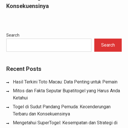
Konsekuensinya
Search
Search
Recent Posts
Hasil Terkini Toto Macau: Data Penting untuk Pemain
Mitos dan Fakta Seputar Bupatitogel yang Harus Anda
Ketahui
Togel di Sudut Pandang Pemuda: Kecenderungan
Terbaru dan Konsekuensinya
Mengetahui SuperTogel: Kesempatan dan Strategi di