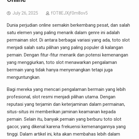
July 26, 2025
fOT8EJXjf0m8ov5
Dunia perjudian online semakin berkembang pesat, dan salah
satu elemen yang paling menarik dalam genre ini adalah
permainan slot. Di antara berbagai variasi yang ada, toto slot
menjadi salah satu pilihan yang paling populer di kalangan
pemain. Dengan fitur-fitur menarik dan potensi kemenangan
yang menggiurkan, toto slot menawarkan pengalaman
bermain yang tidak hanya menyenangkan tetapi juga
menguntungkan.
Bagi mereka yang mencari pengalaman bermain yang lebih
profesional, slot resmi menjadi pilihan utama. Dengan
reputasi yang terjamin dan keterjaminan dalam permainan,
situs-situs ini memberikan jaminan keamanan kepada
pemain. Selain itu, banyak pemain yang berburu toto slot
gacor, yang dikenal karena frekuensi kemenangannya yang
tinggi. Dalam artikel ini, kita akan membahas lebih dalam