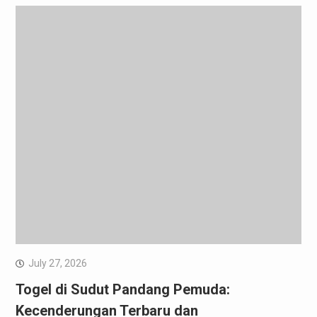
July 27, 2026
Togel di Sudut Pandang Pemuda:
Kecenderungan Terbaru dan