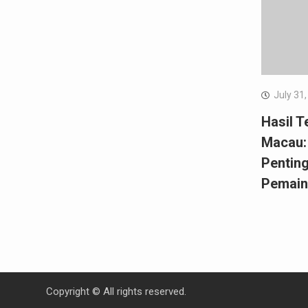
July 31
Hasil T
Macau:
Penting
Pemain
Copyright © All rights reserved.