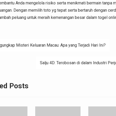
mbantu Anda mengelola risiko serta menikmati bermain tanpa 
angan. Dengan memilih toto yg tepat serta bertaruh dengan cer
mbah peluang untuk meraih kemenangan besar dalam togel onli
ungkap Misteri Keluaran Macau: Apa yang Terjadi Hari Ini?
ation
Salju 4D: Terobosan di dalam Industri Perj
ed Posts