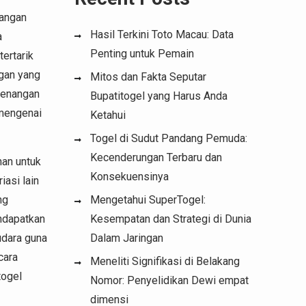
langan
Hasil Terkini Toto Macau: Data
a
Penting untuk Pemain
ertarik
gan yang
Mitos dan Fakta Seputar
menangan
Bupatitogel yang Harus Anda
 mengenai
Ketahui
Togel di Sudut Pandang Pemuda:
Kecenderungan Terbaru dan
nan untuk
Konsekuensinya
iasi lain
ng
Mengetahui SuperTogel:
ndapatkan
Kesempatan dan Strategi di Dunia
udara guna
Dalam Jaringan
cara
Meneliti Signifikasi di Belakang
togel
Nomor: Penyelidikan Dewi empat
dimensi