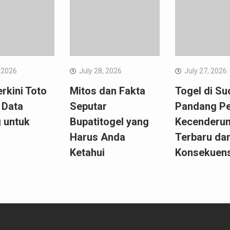
, 2026
July 28, 2026
July 27, 2026
erkini Toto
Mitos dan Fakta
Togel di Su
 Data
Seputar
Pandang P
 untuk
Bupatitogel yang
Kecenderu
Harus Anda
Terbaru da
Ketahui
Konsekuens