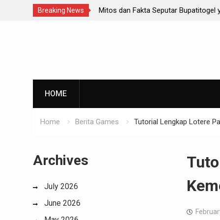
upatitogel yang Harus Anda
Togel di Sudut Pandang Pemuda: Ke
Breaking News
Terbaru dan Konsekuensinya
Skip
to
content
HOME
Home
Berita Games
Tutorial Lengkap Lotere Pa
Archives
Tuto
Keme
July 2026
June 2026
Februar
May 2026