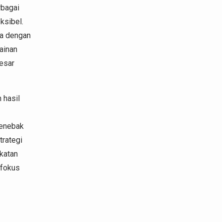
rbagai
ksibel.
ta dengan
mainan
besar
 hasil
menebak
trategi
katan
 fokus