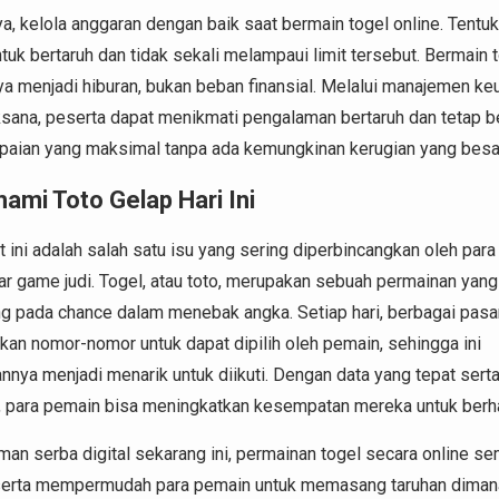
ya, kelola anggaran dengan baik saat bermain togel online. Tentu
tuk bertaruh dan tidak sekali melampaui limit tersebut. Bermain 
a menjadi hiburan, bukan beban finansial. Melalui manajemen ke
ksana, peserta dapat menikmati pengalaman bertaruh dan tetap 
paian yang maksimal tanpa ada kemungkinan kerugian yang besa
mi Toto Gelap Hari Ini
t ini adalah salah satu isu yang sering diperbincangkan oleh para
 game judi. Togel, atau toto, merupakan sebuah permainan yang
g pada chance dalam menebak angka. Setiap hari, berbagai pasar
an nomor-nomor untuk dapat dipilih oleh pemain, sehingga ini
nnya menjadi menarik untuk diikuti. Dengan data yang tepat serta
, para pemain bisa meningkatkan kesempatan mereka untuk berha
an serba digital sekarang ini, permainan togel secara online se
serta mempermudah para pemain untuk memasang taruhan dimana