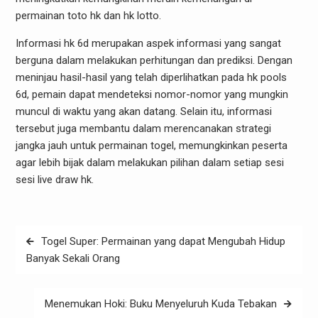
permainan toto hk dan hk lotto.
Informasi hk 6d merupakan aspek informasi yang sangat
berguna dalam melakukan perhitungan dan prediksi. Dengan
meninjau hasil-hasil yang telah diperlihatkan pada hk pools
6d, pemain dapat mendeteksi nomor-nomor yang mungkin
muncul di waktu yang akan datang. Selain itu, informasi
tersebut juga membantu dalam merencanakan strategi
jangka jauh untuk permainan togel, memungkinkan peserta
agar lebih bijak dalam melakukan pilihan dalam setiap sesi
sesi live draw hk.
Post
Togel Super: Permainan yang dapat Mengubah Hidup
navigation
Banyak Sekali Orang
Menemukan Hoki: Buku Menyeluruh Kuda Tebakan