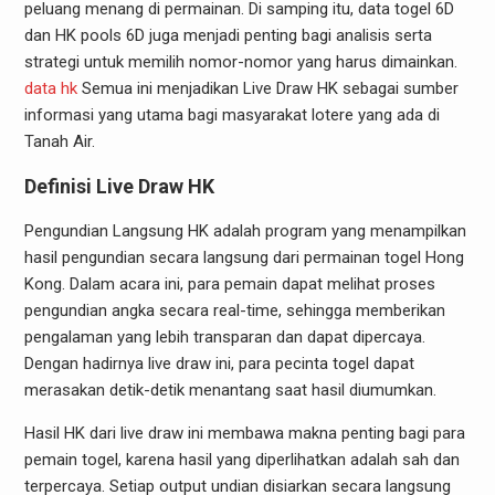
peluang menang di permainan. Di samping itu, data togel 6D
dan HK pools 6D juga menjadi penting bagi analisis serta
strategi untuk memilih nomor-nomor yang harus dimainkan.
data hk
Semua ini menjadikan Live Draw HK sebagai sumber
informasi yang utama bagi masyarakat lotere yang ada di
Tanah Air.
Definisi Live Draw HK
Pengundian Langsung HK adalah program yang menampilkan
hasil pengundian secara langsung dari permainan togel Hong
Kong. Dalam acara ini, para pemain dapat melihat proses
pengundian angka secara real-time, sehingga memberikan
pengalaman yang lebih transparan dan dapat dipercaya.
Dengan hadirnya live draw ini, para pecinta togel dapat
merasakan detik-detik menantang saat hasil diumumkan.
Hasil HK dari live draw ini membawa makna penting bagi para
pemain togel, karena hasil yang diperlihatkan adalah sah dan
terpercaya. Setiap output undian disiarkan secara langsung