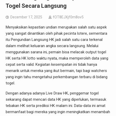
Togel Secara Langsung
December 17, 2025
fOT8EJXjf0m8ov5
Menyaksikan kepastian undian merupakan salah satu aspek
yang sangat dinantikan oleh pihak pecinta lotere, sementara
itu Pengundian Langsung HK jadi salah satu cara terkenal
dalam melihat keluaran angka secara langsung. Melalui
menggunakan sarana ini, pemain bisa melacak output togel
HK serta HK lotto waktu nyata, maka memperoleh data yang
cepat serta valid. Kegiatan kesempatan ini tidak hanya
menarik untuk mereka yang ikut bermain, tapi bagi watchers
yang ingin tahu mengetahui perkembangan terbaru di bidang
togel.
Dengan adanya adanya Live Draw HK, penggemar togel
sekarang dapat mencari data HK yang diperlukan, termasuk
tebakan HK serta prediksi HK malam ini. Data-data ini amat
bermanfaat bagi mereka yang ingin meningkatkan menambah