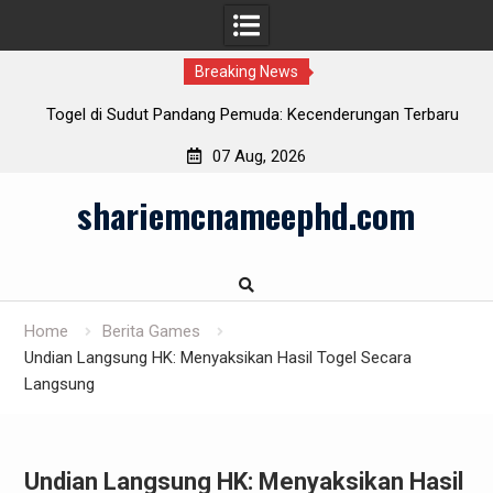
Breaking News
da
Togel di Sudut Pandang Pemuda: Kecenderungan Terbaru
M
dan Konsekuensinya
07 Aug, 2026
Skip
shariemcnameephd.com
to
content
Home
Berita Games
Undian Langsung HK: Menyaksikan Hasil Togel Secara
Langsung
Undian Langsung HK: Menyaksikan Hasil