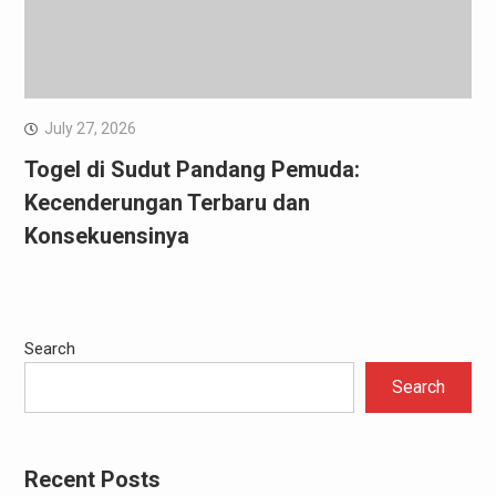
July 27, 2026
Togel di Sudut Pandang Pemuda:
Kecenderungan Terbaru dan
Konsekuensinya
Search
Search
Recent Posts