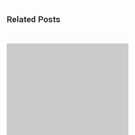
Related Posts