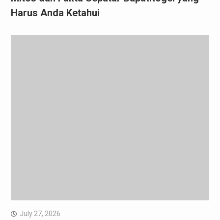
Harus Anda Ketahui
July 27, 2026