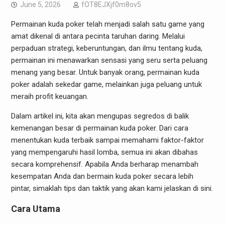
June 5, 2026
fOT8EJXjf0m8ov5
Permainan kuda poker telah menjadi salah satu game yang
amat dikenal di antara pecinta taruhan daring. Melalui
perpaduan strategi, keberuntungan, dan ilmu tentang kuda,
permainan ini menawarkan sensasi yang seru serta peluang
menang yang besar. Untuk banyak orang, permainan kuda
poker adalah sekedar game, melainkan juga peluang untuk
meraih profit keuangan.
Dalam artikel ini, kita akan mengupas segredos di balik
kemenangan besar di permainan kuda poker. Dari cara
menentukan kuda terbaik sampai memahami faktor-faktor
yang mempengaruhi hasil lomba, semua ini akan dibahas
secara komprehensif. Apabila Anda berharap menambah
kesempatan Anda dan bermain kuda poker secara lebih
pintar, simaklah tips dan taktik yang akan kami jelaskan di sini.
Cara Utama