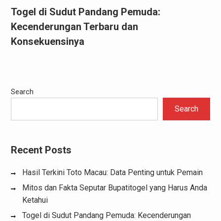
Togel di Sudut Pandang Pemuda:
Kecenderungan Terbaru dan
Konsekuensinya
Search
Search
Recent Posts
Hasil Terkini Toto Macau: Data Penting untuk Pemain
Mitos dan Fakta Seputar Bupatitogel yang Harus Anda
Ketahui
Togel di Sudut Pandang Pemuda: Kecenderungan