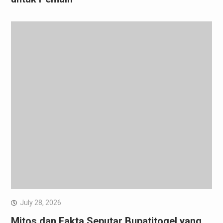
July 28, 2026
Mitos dan Fakta Seputar Bupatitogel yang