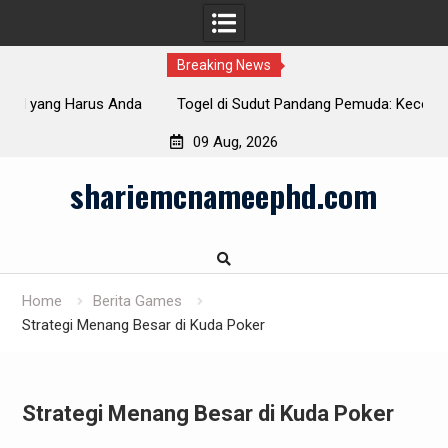
Breaking News
da
Togel di Sudut Pandang Pemuda: Kecenderungan Terbaru
M
dan Konsekuensinya
09 Aug, 2026
Skip
shariemcnameephd.com
to
content
Home
Berita Games
Strategi Menang Besar di Kuda Poker
Strategi Menang Besar di Kuda Poker