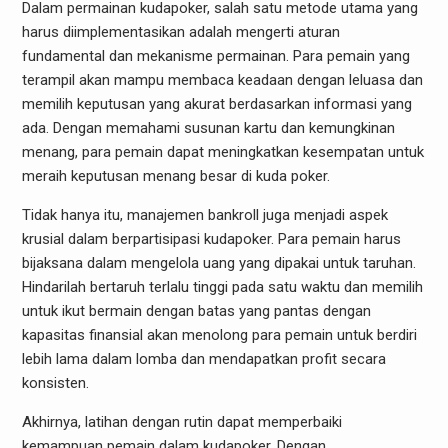
Dalam permainan kudapoker, salah satu metode utama yang
harus diimplementasikan adalah mengerti aturan
fundamental dan mekanisme permainan. Para pemain yang
terampil akan mampu membaca keadaan dengan leluasa dan
memilih keputusan yang akurat berdasarkan informasi yang
ada. Dengan memahami susunan kartu dan kemungkinan
menang, para pemain dapat meningkatkan kesempatan untuk
meraih keputusan menang besar di kuda poker.
Tidak hanya itu, manajemen bankroll juga menjadi aspek
krusial dalam berpartisipasi kudapoker. Para pemain harus
bijaksana dalam mengelola uang yang dipakai untuk taruhan.
Hindarilah bertaruh terlalu tinggi pada satu waktu dan memilih
untuk ikut bermain dengan batas yang pantas dengan
kapasitas finansial akan menolong para pemain untuk berdiri
lebih lama dalam lomba dan mendapatkan profit secara
konsisten.
Akhirnya, latihan dengan rutin dapat memperbaiki
kemampuan pemain dalam kudapoker. Dengan