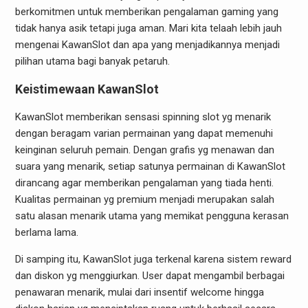
berkomitmen untuk memberikan pengalaman gaming yang
tidak hanya asik tetapi juga aman. Mari kita telaah lebih jauh
mengenai KawanSlot dan apa yang menjadikannya menjadi
pilihan utama bagi banyak petaruh.
Keistimewaan KawanSlot
KawanSlot memberikan sensasi spinning slot yg menarik
dengan beragam varian permainan yang dapat memenuhi
keinginan seluruh pemain. Dengan grafis yg menawan dan
suara yang menarik, setiap satunya permainan di KawanSlot
dirancang agar memberikan pengalaman yang tiada henti.
Kualitas permainan yg premium menjadi merupakan salah
satu alasan menarik utama yang memikat pengguna kerasan
berlama lama.
Di samping itu, KawanSlot juga terkenal karena sistem reward
dan diskon yg menggiurkan. User dapat mengambil berbagai
penawaran menarik, mulai dari insentif welcome hingga