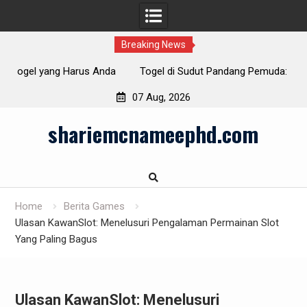
Breaking News
da
Togel di Sudut Pandang Pemuda: Kecenderungan Terbaru
M
dan Konsekuensinya
07 Aug, 2026
Skip
shariemcnameephd.com
to
content
Home
Berita Games
Ulasan KawanSlot: Menelusuri Pengalaman Permainan Slot
Yang Paling Bagus
Ulasan KawanSlot: Menelusuri