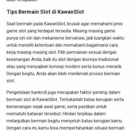
Tips Bermain Slot di KawanSlot
Saat bermain pada KawanSlot, krusial agar memahami jenis
game slot yang terdapat tersedia. Masing-masing game
punya ciri-ciri dan mekanisme bervariasi, jadi luangkan waktu
untuk meneliti ketentuan dan memahami bagaimana cara
kerja masing-masing slot. Pilih permainan sesuai dengan
kesenangan Anda, baik itu slot dengan ikonnya tradisional
atau yang menyajikan konsep modern serta bonus menarik.
Dengan begitu, Anda akan lebih menikmati proses bermain
slot.
Pengelolaan bankroll juga merupakan faktor penting dalam
bermain slot di KawanSlot. Tentukanlah batas kerugian serta
kemenangan sejak awal game, serta pastikan untuk
mematuhi batasan tersebut. Hindari terpikau dalam
melanjutkan bermain begitu menyetuh batas kerugian kamu.
Dengan cara ini, kamu bisa mempertahankan situasi bermain